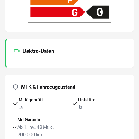
G
G
Luft-Ionisierung
Park-Distanz-Sensor vorne + hinten
Seitenairbag Fahrer und Beifahrerseite
Elektro-Daten
Windschott
Tempomat
MFK & Fahrzeugzustand
Airbag Fahrer und Beifahrerseite
MFK geprüft
Unfallfrei
Ja
Ja
ESP Elektronisches Stabilitätsprogramm
Mit Garantie
Ab 1. Inv., 48 Mt. o.
Komfortzugang
200’000 km