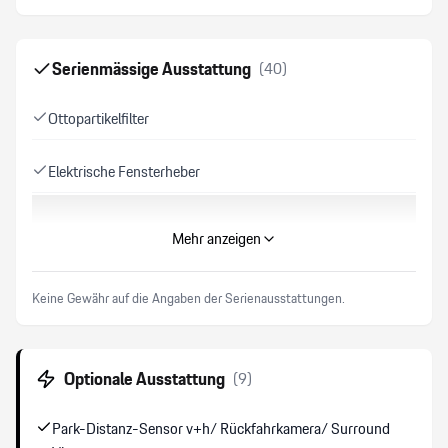
Serienmässige Ausstattung
(
40
)
Ottopartikelfilter
Elektrische Fensterheber
Aussenspiegel elektrisch anklappbar
Mehr anzeigen
Bose Surround Sound -System
Keine Gewähr auf die Angaben der Serienausstattungen.
DAB+ Digital Audio Broadcast
Optionale Ausstattung
(
9
)
Torque Vectoring Plus TV (Differentialsperre)
Park-Distanz-Sensor v+h/ Rückfahrkamera/ Surround
Servolenkung Plus