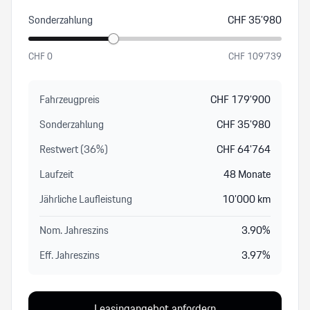
Sonderzahlung
CHF
35’980
CHF
0
CHF
109’739
Fahrzeugpreis
CHF
179’900
Sonderzahlung
CHF
35’980
Restwert (
36
%
)
CHF
64’764
Laufzeit
48
Monate
Jährliche Laufleistung
10’000
km
Nom. Jahreszins
3.90
%
Eff. Jahreszins
3.97
%
Leasingangebot anfordern