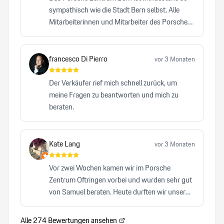
sympathisch wie die Stadt Bern selbst. Alle
Mitarbeiterinnen und Mitarbeiter des Porsche
Zentrums Bern leisten einen bemerkenswerten
Beitrag dazu, dass die Traditionsmarke Porsche
auf höchstem Niveau repräsentiert wird. Kein
francesco Di Pierro
vor 3 Monaten
anderes Autohaus, das ich bisher besucht habe,
hat mich mit einer vergleichbaren Herzlichkeit,
Der Verkäufer rief mich schnell zurück, um
Professionalität und Zuverlässigkeit überzeugt.
meine Fragen zu beantworten und mich zu
beraten.
Kate Lang
vor 3 Monaten
Vor zwei Wochen kamen wir im Porsche
Zentrum Oftringen vorbei und wurden sehr gut
von Samuel beraten. Heute durften wir unser
Auto abholen und waren von A-Z zufrieden. Wir
können Samuel von Herzen und auch das
Alle
274
Bewertungen ansehen