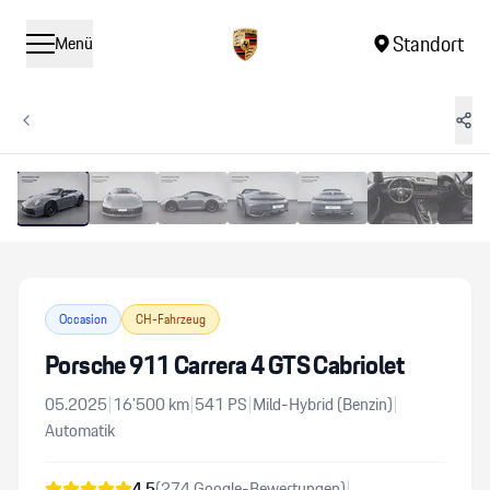
Standort
Menü
1
/
14
Vergrössern
Occasion
CH-Fahrzeug
Porsche 911 Carrera 4 GTS Cabriolet
05.2025
|
16’500
km
|
541
PS
|
Mild-Hybrid (Benzin)
|
Automatik
4.5
(
274
Google-Bewertungen)
|