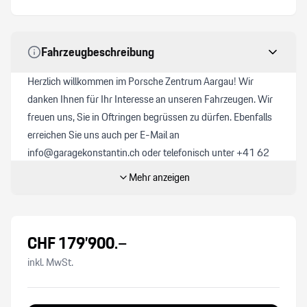
Porsche Communication Management PCM
Fahrzeugbeschreibung
Start + Stopp Funktion
Herzlich willkommen im Porsche Zentrum Aargau! Wir
Windowbag
danken Ihnen für Ihr Interesse an unseren Fahrzeugen. Wir
freuen uns, Sie in Oftringen begrüssen zu dürfen. Ebenfalls
Hinterachslenkung
erreichen Sie uns auch per E-Mail an
info@garagekonstantin.ch oder telefonisch unter +41 62
Keine Gewähr auf die Angaben der Serienausstattungen
791 19 11. Als Ihr Porsche-Partner haben wir vielleicht
Mehr anzeigen
schon Ihr Traum-Modell im Angebot. Alle unsere Neuwagen
Details siehe gültige Preisliste des Importeurs
werden professionell aufbereitet und sind nach dem
Standard von Porsche zertifiziert. Unsere Occasionen
Matrix LED-Scheinwerfer abgedunkelt
CHF
179’900
.–
durchlaufen zusätzlich den «Porsche Approved 111 Punkte
Check». Preisinformation:
inkl. MwSt.
Reifendruck-Kontrollsystem RDK
Die angegebenen Preise verstehen sich inklusive 8,1%
MwSt. und sind Festpreise. Optional bieten wir für CHF