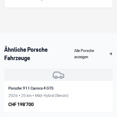
Porsche Zentrum Oftrigen sehr empfehlen.
Herzlicher, kompetenter Service, der keinen
Wunsch offen lässt. Wir freuen uns auf den
nächsten Besuch!
Ähnliche
Porsche
Alle
Porsche
Fahrzeuge
anzeigen
Porsche 911 Carrera 4 GTS
2026
•
25
km •
Mild-Hybrid (Benzin)
CHF
198’700