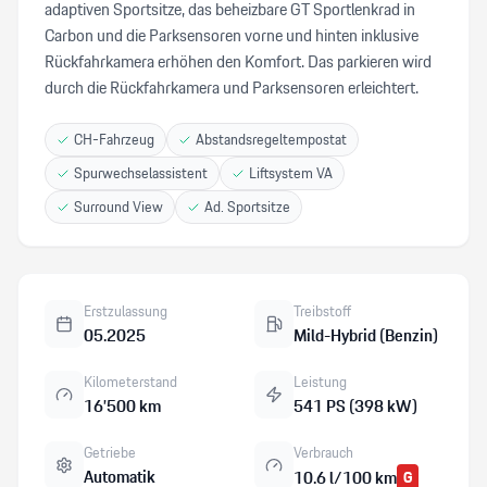
adaptiven Sportsitze, das beheizbare GT Sportlenkrad in
Carbon und die Parksensoren vorne und hinten inklusive
Rückfahrkamera erhöhen den Komfort. Das parkieren wird
durch die Rückfahrkamera und Parksensoren erleichtert.
CH-Fahrzeug
Abstandsregeltempostat
Spurwechselassistent
Liftsystem VA
Surround View
Ad. Sportsitze
Erstzulassung
Treibstoff
05.2025
Mild-Hybrid (Benzin)
Kilometerstand
Leistung
16’500 km
541 PS (398 kW)
Getriebe
Verbrauch
Automatik
10.6 l/100 km
G