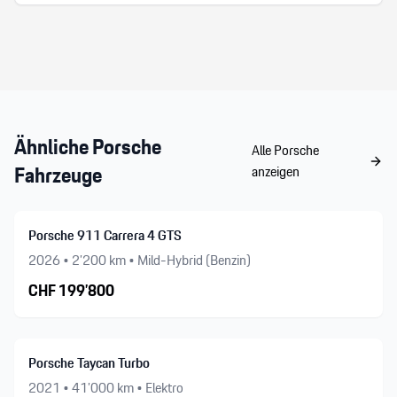
Herzlicher, kompetenter Service, der keinen
Wunsch offen lässt. Wir freuen uns auf den
nächsten Besuch!
Ähnliche
Porsche
Alle
Porsche
Fahrzeuge
anzeigen
Porsche 911 Carrera 4 GTS
2026
•
2’200
km •
Mild-Hybrid (Benzin)
CHF
199’800
Porsche Taycan Turbo
2021
•
41’000
km •
Elektro