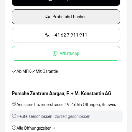
vielen technischen Innovationen. Das leistungsstärkste
Modell der ersten Generation des 911 erhält als erster 911
Probefahrt buchen
den Beinamen „Carrera“ – als Krönung des Porsche-
Programms. Gewicht, Aerodynamik, Motor und Fahrwerk
werden intensiv bearbeitet. Etwa 15 Ingenieure entwickeln
+41 62 7 911 911
das Auto ab Mai 1972, unter ihnen Tilman Brodbeck und
Hermann Burst, dazu kommen Mitarbeiter aus der
WhatsApp
Produktion.
Ab MFK
Mit Garantie
Porsche Zentrum Aargau, F. + M. Konstantin AG
Aeussere Luzernerstrasse 19, 4665 Oftringen, Schweiz
Heute:
Geschlossen
· zurzeit geschlossen
Alle Öffnungszeiten
→