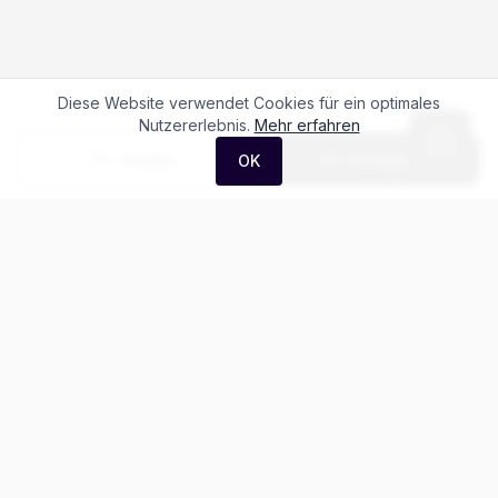
Diese Website verwendet Cookies für ein optimales
Nutzererlebnis.
Mehr erfahren
Anrufen
Anfrage
OK
Häufige Fragen zum
Porsche 911 Carrera RS
2.7
Was kostet der Porsche 911 Carrera RS 2.7?
Gibt es Leasing für den Porsche 911?