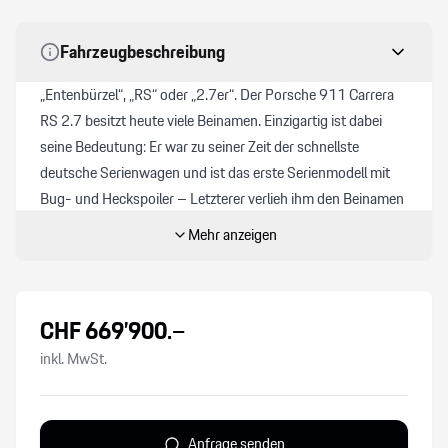
Fahrzeugbeschreibung
„Entenbürzel“, „RS“ oder „2.7er“. Der Porsche 911 Carrera
RS 2.7 besitzt heute viele Beinamen. Einzigartig ist dabei
seine Bedeutung: Er war zu seiner Zeit der schnellste
deutsche Serienwagen und ist das erste Serienmodell mit
Bug- und Heckspoiler – Letzterer verlieh ihm den Beinamen
„Entenbürzel“. Damit begründet Porsche 1972 einen Trend
Mehr anzeigen
– den der Heckspoiler bei Serienfahrzeugen. Vor rund 50
Jahren beginnt Porsche mit der Entwicklung des 911
Carrera RS 2.7. „Der 911 Carrera RS 2.7 war als
CHF
669’900
.–
Homologationsfahrzeug gedacht. Es sollte ein ganz leichtes,
schnelles Sportfahrzeug werden“, erinnert sich Peter Falk,
inkl. MwSt.
damaliger Versuchsleiter Serienfahrzeuge bei Porsche. Auch
wenn die Modellvariante auf dem 911 beruht, wird es ein
neues Basisfahrzeug für den Renn- und Rallyesport mit
Anfrage senden