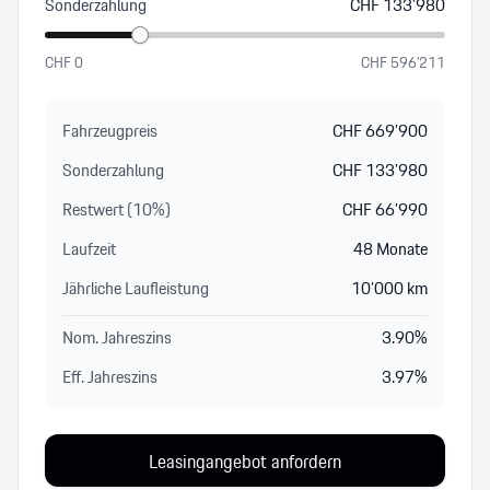
Sonderzahlung
CHF
133’980
CHF
0
CHF
596’211
Fahrzeugpreis
CHF
669’900
Sonderzahlung
CHF
133’980
Restwert (
10
%
)
CHF
66’990
Laufzeit
48
Monate
Jährliche Laufleistung
10’000
km
Nom. Jahreszins
3.90
%
Eff. Jahreszins
3.97
%
Leasingangebot anfordern