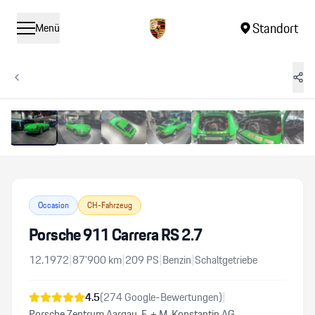
Standort
Menü
1
/
9
Vergrössern
Occasion
CH-Fahrzeug
Porsche 911 Carrera RS 2.7
12.1972
|
87’900
km
|
209
PS
|
Benzin
|
Schaltgetriebe
4.5
(
274
Google-Bewertungen)
|
Porsche Zentrum Aargau, F. + M. Konstantin AG