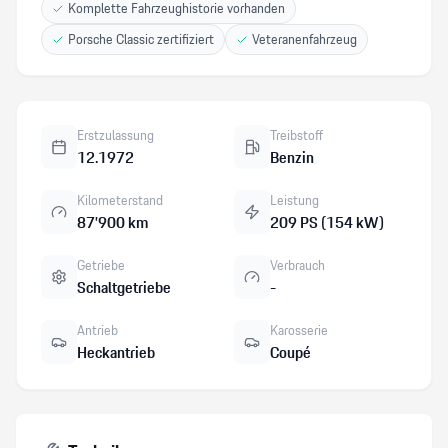
Komplette Fahrzeughistorie vorhanden
Porsche Classic zertifiziert
Veteranenfahrzeug
Erstzulassung
Treibstoff
12.1972
Benzin
Kilometerstand
Leistung
87’900 km
209 PS (154 kW)
Getriebe
Verbrauch
Schaltgetriebe
-
Antrieb
Karosserie
Heckantrieb
Coupé