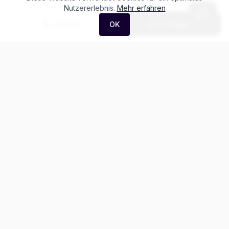
Nutzererlebnis.
Mehr erfahren
Anrufen
Anfrage
OK
Häufige Fragen zum
Porsche 911 GT3
Was kostet der Porsche 911 GT3?
Gibt es Leasing für den Porsche 911?
Wie ist der Kilometerstand dieses Porsche 911?
Kann ich diesen Porsche 911 Probe fahren?