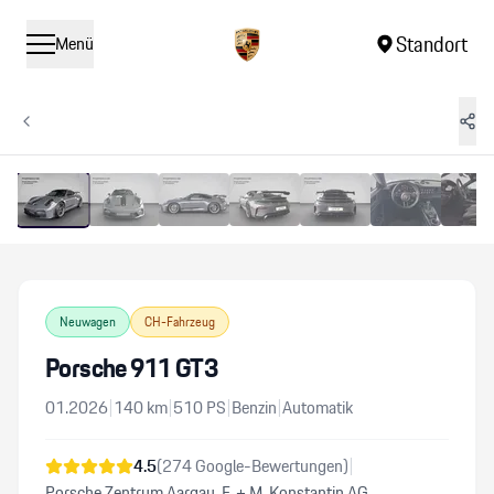
Standort
Menü
1
/
15
Vergrössern
Neuwagen
CH-Fahrzeug
Porsche 911 GT3
01.2026
|
140
km
|
510
PS
|
Benzin
|
Automatik
4.5
(
274
Google-Bewertungen)
|
Porsche Zentrum Aargau, F. + M. Konstantin AG