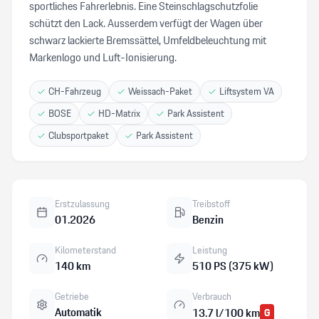
sportliches Fahrerlebnis. Eine Steinschlagschutzfolie
schützt den Lack. Ausserdem verfügt der Wagen über
schwarz lackierte Bremssättel, Umfeldbeleuchtung mit
Markenlogo und Luft-Ionisierung.
CH-Fahrzeug
Weissach-Paket
Liftsystem VA
BOSE
HD-Matrix
Park Assistent
Clubsportpaket
Park Assistent
Erstzulassung
Treibstoff
01.2026
Benzin
Kilometerstand
Leistung
140 km
510 PS (375 kW)
Getriebe
Verbrauch
Automatik
13.7 l/100 km
G