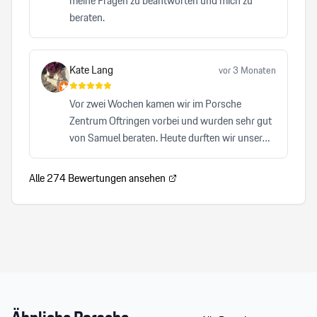
meine Fragen zu beantworten und mich zu
beraten.
Kate Lang
vor 3 Monaten
Vor zwei Wochen kamen wir im Porsche
Zentrum Oftringen vorbei und wurden sehr gut
von Samuel beraten. Heute durften wir unser
Auto abholen und waren von A-Z zufrieden. Wir
können Samuel von Herzen und auch das
Alle
274
Bewertungen ansehen
Porsche Zentrum Oftrigen sehr empfehlen.
Herzlicher, kompetenter Service, der keinen
Wunsch offen lässt. Wir freuen uns auf den
nächsten Besuch!