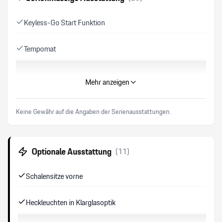
Keyless-Go Start Funktion
Tempomat
Details siehe gültige Preisliste des Importeurs
Mehr anzeigen
Keine Gewähr auf die Angaben der Serienausstattungen
Keine Gewähr auf die Angaben der Serienausstattungen.
Verkehrsschild-Erkennungssystem
Optionale Ausstattung
(
11
)
ABS Antiblockiersystem
Schalensitze vorne
Park-Distanz-Sensor v+h/ Rückfahrkamera/ Surround
View
Heckleuchten in Klarglasoptik
Zwei Zonen-Klimaautomatik