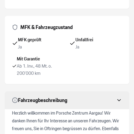
Alarmanlage mit Innenraumüberwachung
MFK & Fahrzeugzustand
Zentralverriegelung mit Fernbedienung
MFK geprüft
Unfallfrei
DAB+ Digital Audio Broadcast
Ja
Ja
Mit Garantie
Ab 1. Inv., 48 Mt. o.
200’000 km
Fahrzeugbeschreibung
Herzlich willkommen im Porsche Zentrum Aargau! Wir
danken Ihnen für Ihr Interesse an unseren Fahrzeugen. Wir
freuen uns, Sie in Oftringen begrüssen zu dürfen. Ebenfalls