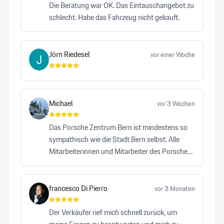
Die Beratung war OK. Das Eintauschangebot zu
schlecht. Habe das Fahrzeug nicht gekauft.
Jörn Riedesel
vor einer Woche
Michael
vor 3 Wochen
Das Porsche Zentrum Bern ist mindestens so
sympathisch wie die Stadt Bern selbst. Alle
Mitarbeiterinnen und Mitarbeiter des Porsche
Zentrums Bern leisten einen bemerkenswerten
Beitrag dazu, dass die Traditionsmarke Porsche
auf höchstem Niveau repräsentiert wird. Kein
francesco Di Pierro
vor 3 Monaten
anderes Autohaus, das ich bisher besucht habe,
hat mich mit einer vergleichbaren Herzlichkeit,
Der Verkäufer rief mich schnell zurück, um
Professionalität und Zuverlässigkeit überzeugt.