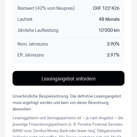
Restwert (
42
%
vom Neupreis
)
CHF
122’426
Laufzeit
48
Monate
Jährliche Laufleistung
10’000
km
Nom. Jahreszins
3.90
%
Eff. Jahreszins
3.97
%
Leasingangebot anfordern
Unverbindliche Beispielrechnung. Das definitive Leasingangebot
muss angefragt werden und kann von dieser Berechnung
abweichen.
Leasinggeberin und Vertragspartnerin ist – je nach Angebot – die
jeweilige Finanzierungspartnerin (z. B. Porsche Financial Services,
BANK-now, Cembra Money Bank oder lease-teq). Obligatorische