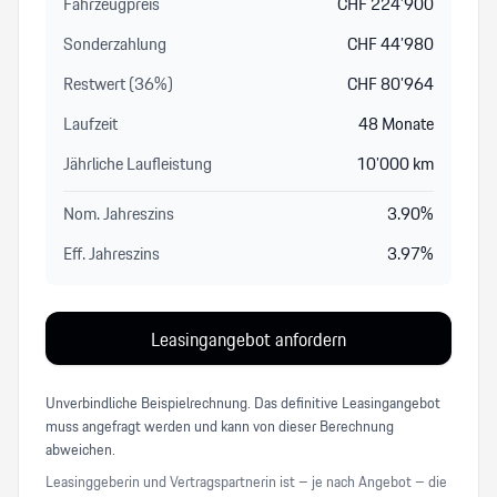
Fahrzeugpreis
CHF
224’900
Sonderzahlung
CHF
44’980
Restwert (
36
%
)
CHF
80’964
Laufzeit
48
Monate
Jährliche Laufleistung
10’000
km
Nom. Jahreszins
3.90
%
Eff. Jahreszins
3.97
%
Leasingangebot anfordern
Unverbindliche Beispielrechnung. Das definitive Leasingangebot
muss angefragt werden und kann von dieser Berechnung
abweichen.
Leasinggeberin und Vertragspartnerin ist – je nach Angebot – die