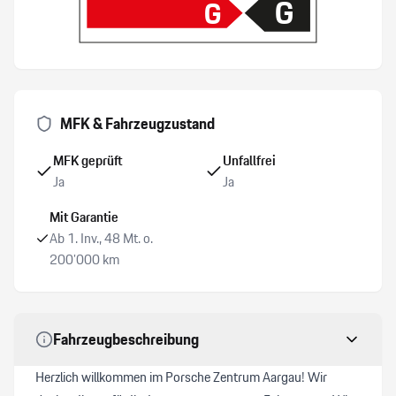
G
G
Tempomat
Zentralverriegelung mit Fernbedienung
Reifendruck-Kontrollsystem RDK
MFK & Fahrzeugzustand
Park-Distanz-Sensor v+h/ Rückfahrkamera/ Surround
MFK geprüft
Unfallfrei
View
Ja
Ja
Mit Garantie
Seitenairbag Fahrer und Beifahrerseite
Ab 1. Inv., 48 Mt. o.
200’000 km
ESP Elektronisches Stabilitätsprogramm
Fahrzeugbeschreibung
Herzlich willkommen im Porsche Zentrum Aargau! Wir