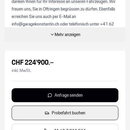
danken Ihnen für Ihr Interesse an unseren Fahrzeugen. Wir
freuen uns, Sie in Oftringen begrüssen zu dürfen. Ebenfalls
erreichen Sie uns auch per E-Mail an
info@garagekonstantin.ch oder telefonisch unter +41 62
791 19 11. Als Ihr Porsche-Partner haben wir vielleicht
Mehr anzeigen
schon Ihr Traum-Modell im Angebot. Alle unsere Neuwagen
werden professionell aufbereitet und sind nach dem
Standard von Porsche zertifiziert. Unsere Occasionen
CHF
224’900
.–
durchlaufen zusätzlich den «Porsche Approved 111 Punkte
Check». Preisinformation:
inkl. MwSt.
Die angegebenen Preise verstehen sich inklusive 8,1%
MwSt. und sind Festpreise. Optional bieten wir für CHF
850.- ein Ablieferungspaket an. Dies umfasst:
Anfrage senden
- Vollbetankung
- Autobahnvignette
Probefahrt buchen
- Komplette Fahrzeugaufbereitung innen und aussen inkl.
Politur und Versiegelung
- Detaillierte Einweisung inkl. Anpassung der Porsche-