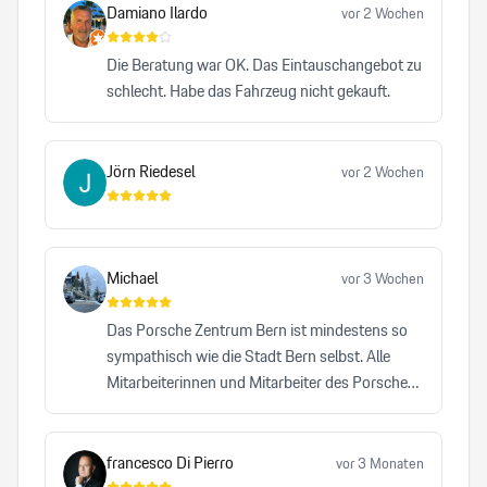
Damiano Ilardo
vor 2 Wochen
Die Beratung war OK. Das Eintauschangebot zu
schlecht. Habe das Fahrzeug nicht gekauft.
Jörn Riedesel
vor 2 Wochen
Michael
vor 3 Wochen
Das Porsche Zentrum Bern ist mindestens so
sympathisch wie die Stadt Bern selbst. Alle
Mitarbeiterinnen und Mitarbeiter des Porsche
Zentrums Bern leisten einen bemerkenswerten
Beitrag dazu, dass die Traditionsmarke Porsche
auf höchstem Niveau repräsentiert wird. Kein
francesco Di Pierro
vor 3 Monaten
anderes Autohaus, das ich bisher besucht habe,