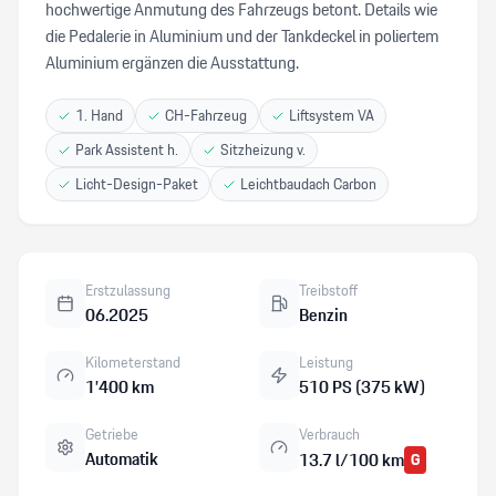
hochwertige Anmutung des Fahrzeugs betont. Details wie
die Pedalerie in Aluminium und der Tankdeckel in poliertem
Aluminium ergänzen die Ausstattung.
1. Hand
CH-Fahrzeug
Liftsystem VA
Park Assistent h.
Sitzheizung v.
Licht-Design-Paket
Leichtbaudach Carbon
Erstzulassung
Treibstoff
06.2025
Benzin
Kilometerstand
Leistung
1’400 km
510 PS (375 kW)
Getriebe
Verbrauch
Automatik
13.7 l/100 km
G