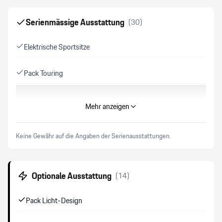
Serienmässige Ausstattung
(
30
)
Elektrische Sportsitze
Pack Touring
Elektrische Fensterheber
Mehr anzeigen
Servolenkung Plus
Keine Gewähr auf die Angaben der Serienausstattungen.
Alarmanlage mit Innenraumüberwachung
Optionale Ausstattung
(
14
)
Keyless-Go Start Funktion
Pack Licht-Design
Bose Surround Sound -System