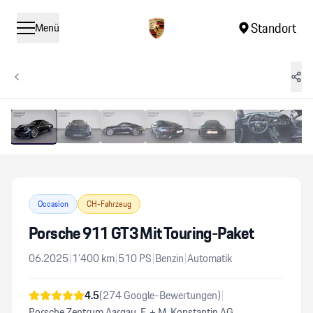
Standort
Menü
1
/
14
Vergrössern
Occasion
CH-Fahrzeug
Porsche 911 GT3 Mit Touring-Paket
06.2025
|
1’400
km
|
510
PS
|
Benzin
|
Automatik
4.5
(
274
Google-Bewertungen)
|
Porsche Zentrum Aargau, F. + M. Konstantin AG