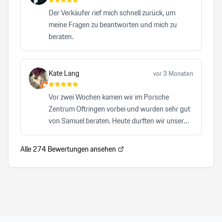
hat mich mit einer vergleichbaren Herzlichkeit,
Der Verkäufer rief mich schnell zurück, um
Professionalität und Zuverlässigkeit überzeugt.
meine Fragen zu beantworten und mich zu
beraten.
Kate Lang
vor 3 Monaten
Vor zwei Wochen kamen wir im Porsche
Zentrum Oftringen vorbei und wurden sehr gut
von Samuel beraten. Heute durften wir unser
Auto abholen und waren von A-Z zufrieden. Wir
können Samuel von Herzen und auch das
Alle
274
Bewertungen ansehen
Porsche Zentrum Oftrigen sehr empfehlen.
Herzlicher, kompetenter Service, der keinen
Wunsch offen lässt. Wir freuen uns auf den
nächsten Besuch!