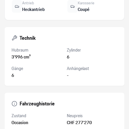
Antrieb
Karosserie
Heckantrieb
Coupé
Technik
Hubraum
Zylinder
3’996 cm³
6
Gänge
Anhängelast
6
-
Fahrzeughistorie
Zustand
Neupreis
Occasion
CHF 277’270