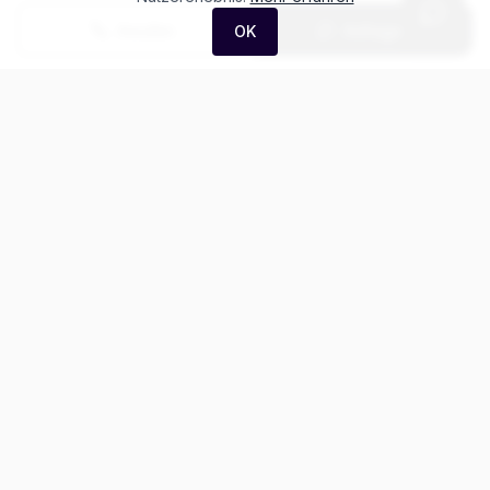
Anrufen
Anfrage
OK
Häufige Fragen zum
Porsche 911 GT3 Mit
Touring-Paket
Was kostet der Porsche 911 GT3 Mit Touring-Paket?
Gibt es Leasing für den Porsche 911?
Wie ist der Kilometerstand dieses Porsche 911?
Kann ich diesen Porsche 911 Probe fahren?