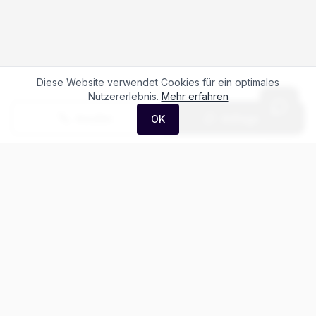
Diese Website verwendet Cookies für ein optimales
Nutzererlebnis.
Mehr erfahren
Anrufen
Anfrage
OK
Häufige Fragen zum
Porsche 911 GT3 RS
Was kostet der Porsche 911 GT3 RS?
Gibt es Leasing für den Porsche 911?