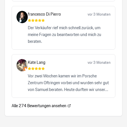
Beitrag dazu, dass die Traditionsmarke Porsche
auf höchstem Niveau repräsentiert wird. Kein
francesco Di Pierro
vor 3 Monaten
anderes Autohaus, das ich bisher besucht habe,
hat mich mit einer vergleichbaren Herzlichkeit,
Der Verkäufer rief mich schnell zurück, um
Professionalität und Zuverlässigkeit überzeugt.
meine Fragen zu beantworten und mich zu
beraten.
Kate Lang
vor 3 Monaten
Vor zwei Wochen kamen wir im Porsche
Zentrum Oftringen vorbei und wurden sehr gut
von Samuel beraten. Heute durften wir unser
Auto abholen und waren von A-Z zufrieden. Wir
können Samuel von Herzen und auch das
Alle
274
Bewertungen ansehen
Porsche Zentrum Oftrigen sehr empfehlen.
Herzlicher, kompetenter Service, der keinen
Wunsch offen lässt. Wir freuen uns auf den