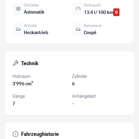
Getriebe
Verbrauch
Automatik
13.4 l/100 km
G
Antrieb
Karosserie
Heckantrieb
Coupé
Technik
Hubraum
Zylinder
3’996 cm³
6
Gänge
Anhängelast
7
-
Fahrzeughistorie