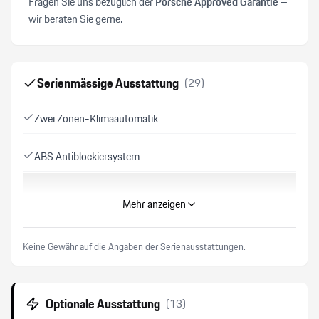
Fragen Sie uns bezüglich der
Porsche Approved Garantie
–
wir beraten Sie gerne.
Serienmässige Ausstattung
(
29
)
Zwei Zonen-Klimaautomatik
ABS Antiblockiersystem
Handy Vorbereitung
Mehr anzeigen
Elektrische Sportsitze
Keine Gewähr auf die Angaben der Serienausstattungen.
Details siehe gültige Preisliste des Importeurs
Optionale Ausstattung
(
13
)
Keyless-Go Start Funktion