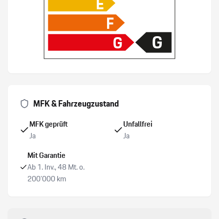
E
F
Zentralverriegelung mit Fernbedienung
G
G
DAB+ Digital Audio Broadcast
Variable Servolenkung
Keine Gewähr auf die Angaben der Serienausstattungen
MFK & Fahrzeugzustand
Tempomat
MFK geprüft
Unfallfrei
Ja
Ja
Airbag Fahrer und Beifahrerseite
Mit Garantie
Ab 1. Inv., 48 Mt. o.
200’000 km