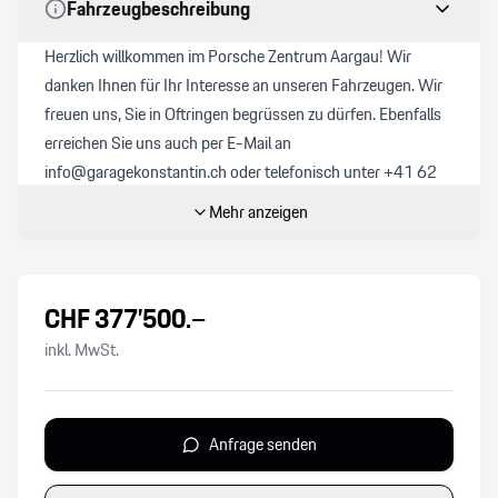
Fahrzeugbeschreibung
Herzlich willkommen im Porsche Zentrum Aargau! Wir
danken Ihnen für Ihr Interesse an unseren Fahrzeugen. Wir
freuen uns, Sie in Oftringen begrüssen zu dürfen. Ebenfalls
erreichen Sie uns auch per E-Mail an
info@garagekonstantin.ch oder telefonisch unter +41 62
791 19 11. Als Ihr Porsche-Partner haben wir vielleicht
Mehr anzeigen
schon Ihr Traum-Modell im Angebot. Alle unsere Neuwagen
werden professionell aufbereitet und sind nach dem
Standard von Porsche zertifiziert. Unsere Occasionen
CHF
377’500
.–
durchlaufen zusätzlich den «Porsche Approved 111 Punkte
Check». Preisinformation:
inkl. MwSt.
Die angegebenen Preise verstehen sich inklusive 8,1%
MwSt. und sind Festpreise. Optional bieten wir für CHF
850.- ein Ablieferungspaket an. Dies umfasst:
Anfrage senden
- Vollbetankung
- Autobahnvignette