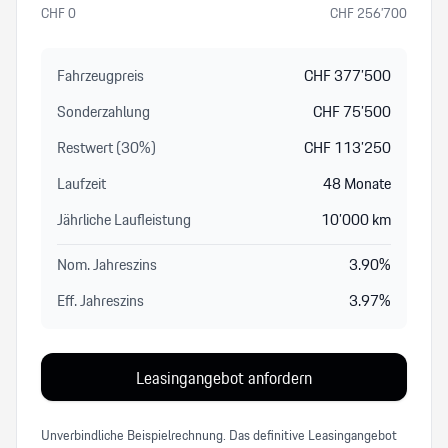
CHF
0
CHF
256’700
Fahrzeugpreis
CHF
377’500
Sonderzahlung
CHF
75’500
Restwert (
30
%
)
CHF
113’250
Laufzeit
48
Monate
Jährliche Laufleistung
10’000
km
Nom. Jahreszins
3.90
%
Eff. Jahreszins
3.97
%
Leasingangebot anfordern
Unverbindliche Beispielrechnung. Das definitive Leasingangebot