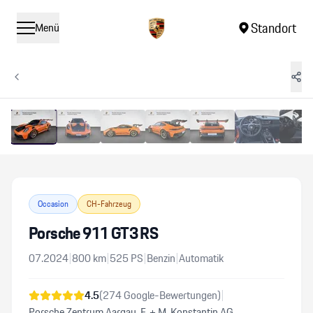
Standort
Menü
1
/
14
Vergrössern
Occasion
CH-Fahrzeug
Porsche 911 GT3 RS
07.2024
|
800
km
|
525
PS
|
Benzin
|
Automatik
4.5
(
274
Google-Bewertungen)
|
Porsche Zentrum Aargau, F. + M. Konstantin AG