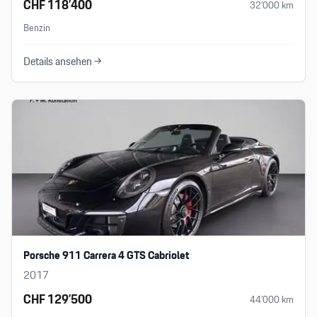
CHF 118’400
32’000
km
Benzin
Details ansehen →
Porsche 911 Carrera 4 GTS Cabriolet
2017
CHF 129’500
44’000
km