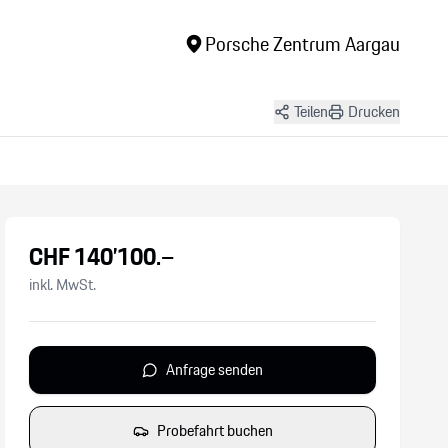
Porsche Zentrum Aargau
Teilen
Drucken
+
10
Bilder
CHF
140’100
.–
inkl. MwSt.
Anfrage senden
Probefahrt buchen