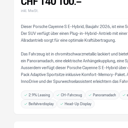
CHF
140’100
.–
inkl. MwSt.
Dieser Porsche Cayenne S E-Hybrid, Baujahr 2026, ist eine 
Der SUV verfügt über einen Plug-in-Hybrid-Antrieb mit eine
Allradantrieb sorgt für eine optimale Kraftübertragung.
Das Fahrzeug ist in chromitschwarzmetallic lackiert und bie
ein Panoramadach, eine elektrische Anhängekupplung, eine Sp
Ausserdem verfügt dieser Porsche Cayenne S E-Hybrid über e
Pack Adaptive Sportsitze inklusive Komfort-Memory-Paket. 
InnoDrive und der Spurwechselassistent erleichtern das Fahr
2.9% Leasing
CH-Fahrzeug
Panoramadach
Beifahrerdisplay
Head-Up Display