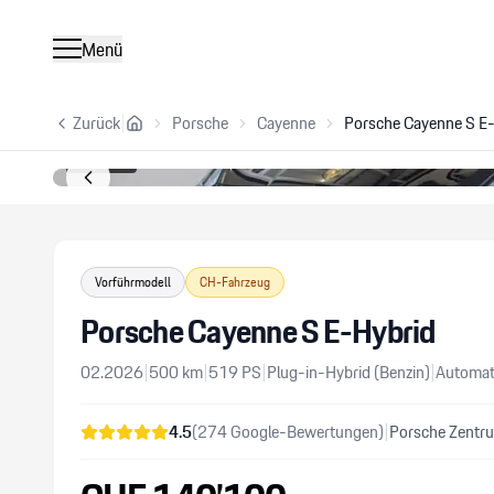
Menü
Zurück
|
Porsche
Cayenne
Porsche Cayenne S E
1
/
16
Vorführmodell
CH-Fahrzeug
Porsche Cayenne S E-Hybrid
02.2026
|
500
km
|
519
PS
|
Plug-in-Hybrid (Benzin)
|
Automat
4.5
(
274
Google-Bewertungen)
|
Porsche Zentru