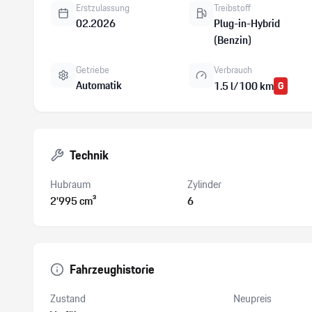
Erstzulassung
Treibstoff
02.2026
Plug-in-Hybrid
(Benzin)
Getriebe
Verbrauch
Automatik
1.5 l/100 km
G
Technik
Hubraum
Zylinder
2’995 cm³
6
Fahrzeughistorie
Zustand
Neupreis