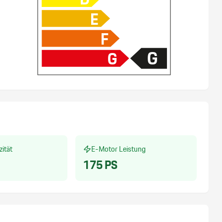
E
F
G
G
zität
E-Motor Leistung
175
PS