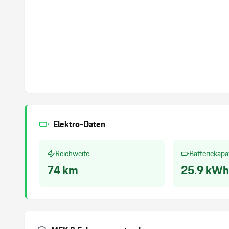
Elektro-Daten
Reichweite
Batteriekapa
74
km
25.9
kWh