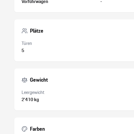
Vorführwagen
-
Plätze
Türen
5
Gewicht
Leergewicht
2’410 kg
Farben