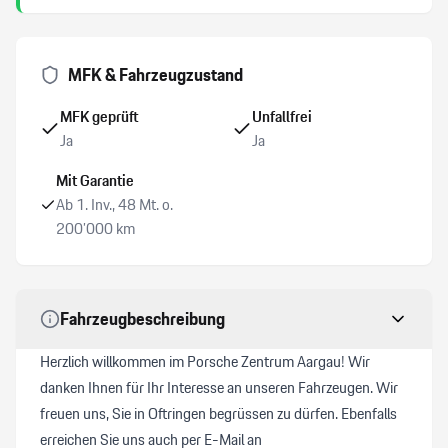
Ablage für Smartphone
MFK & Fahrzeugzustand
Airbag Fahrer und Beifahrerseite
MFK geprüft
Unfallfrei
Ja
Ja
Ladekabel
Mit Garantie
Ab 1. Inv., 48 Mt. o.
200’000 km
Fahrzeugbeschreibung
Herzlich willkommen im Porsche Zentrum Aargau! Wir
danken Ihnen für Ihr Interesse an unseren Fahrzeugen. Wir
freuen uns, Sie in Oftringen begrüssen zu dürfen. Ebenfalls
erreichen Sie uns auch per E-Mail an