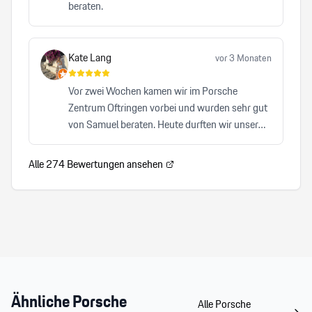
beraten.
Kate Lang
vor 3 Monaten
Vor zwei Wochen kamen wir im Porsche
Zentrum Oftringen vorbei und wurden sehr gut
von Samuel beraten. Heute durften wir unser
Auto abholen und waren von A-Z zufrieden. Wir
können Samuel von Herzen und auch das
Alle
274
Bewertungen ansehen
Porsche Zentrum Oftrigen sehr empfehlen.
Herzlicher, kompetenter Service, der keinen
Wunsch offen lässt. Wir freuen uns auf den
nächsten Besuch!
Ähnliche
Porsche
Alle
Porsche