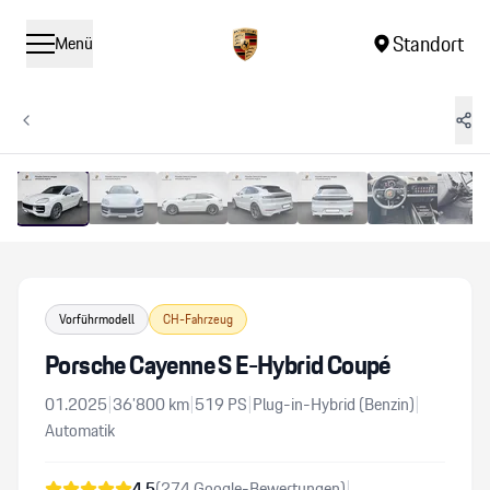
Standort
Menü
1
/
16
Vergrössern
Vorführmodell
CH-Fahrzeug
Porsche Cayenne S E-Hybrid Coupé
01.2025
|
36’800
km
|
519
PS
|
Plug-in-Hybrid (Benzin)
|
Automatik
4.5
(
274
Google-Bewertungen)
|