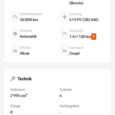
(Benzin)
Kilometerstand
Leistung
36’800 km
519 PS (382 kW)
Getriebe
Verbrauch
Automatik
1.4 l/100 km
F
Antrieb
Karosserie
Allrad
Coupé
Technik
Hubraum
Zylinder
2’995 cm³
6
Gänge
Anhängelast
8
-