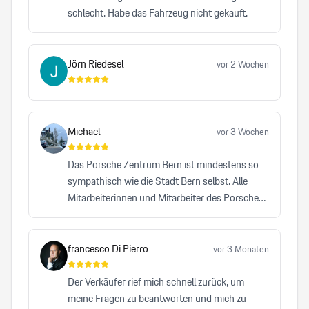
schlecht. Habe das Fahrzeug nicht gekauft.
Jörn Riedesel
vor 2 Wochen
Michael
vor 3 Wochen
Das Porsche Zentrum Bern ist mindestens so
sympathisch wie die Stadt Bern selbst. Alle
Mitarbeiterinnen und Mitarbeiter des Porsche
Zentrums Bern leisten einen bemerkenswerten
Beitrag dazu, dass die Traditionsmarke Porsche
auf höchstem Niveau repräsentiert wird. Kein
francesco Di Pierro
vor 3 Monaten
anderes Autohaus, das ich bisher besucht habe,
hat mich mit einer vergleichbaren Herzlichkeit,
Der Verkäufer rief mich schnell zurück, um
Professionalität und Zuverlässigkeit überzeugt.
meine Fragen zu beantworten und mich zu