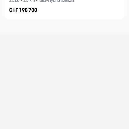
2026
•
25
km •
Mild-Hybrid (Benzin)
CHF
198’700