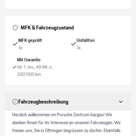
Kopfairbags
Bi-Xenon-Scheinwerfer mit LED Tagfahrlicht
MFK & Fahrzeugzustand
Connect Plus
MFK geprüft
Unfallfrei
Ja
Ja
Alarmanlage mit Innenraumüberwachung
Mit Garantie
Ab 1. Inv., 48 Mt. o.
Details siehe gültige Preisliste des Importeurs
200’000 km
Active Suspension Management PASM
Fahrzeugbeschreibung
Herzlich willkommen im Porsche Zentrum Aargau! Wir
danken Ihnen für Ihr Interesse an unseren Fahrzeugen. Wir
freuen uns, Sie in Oftringen begrüssen zu dürfen. Ebenfalls