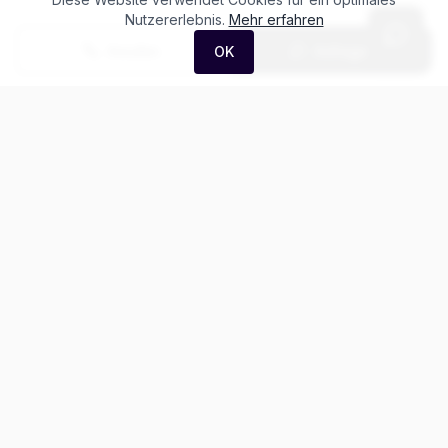
Nutzererlebnis.
Mehr erfahren
Anrufen
Anfrage
OK
Häufige Fragen zum
Porsche Cayman 718
GT4 RS
Was kostet der Porsche Cayman 718 GT4 RS?
Gibt es Leasing für den Porsche 718 Boxster Cayman?
Wie ist der Kilometerstand dieses Porsche 718
Boxster Cayman?