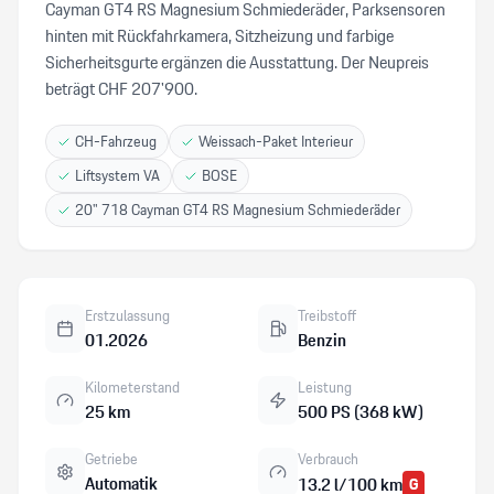
Cayman GT4 RS Magnesium Schmiederäder, Parksensoren
hinten mit Rückfahrkamera, Sitzheizung und farbige
Sicherheitsgurte ergänzen die Ausstattung. Der Neupreis
beträgt CHF 207'900.
CH-Fahrzeug
Weissach-Paket Interieur
Liftsystem VA
BOSE
20" 718 Cayman GT4 RS Magnesium Schmiederäder
Erstzulassung
Treibstoff
01.2026
Benzin
Kilometerstand
Leistung
25 km
500 PS (368 kW)
Getriebe
Verbrauch
Automatik
13.2 l/100 km
G