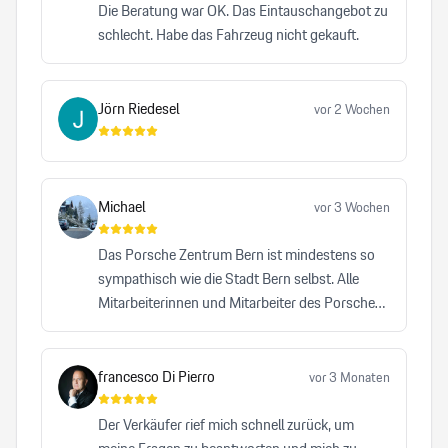
Die Beratung war OK. Das Eintauschangebot zu
schlecht. Habe das Fahrzeug nicht gekauft.
Jörn Riedesel
vor 2 Wochen
Michael
vor 3 Wochen
Das Porsche Zentrum Bern ist mindestens so
sympathisch wie die Stadt Bern selbst. Alle
Mitarbeiterinnen und Mitarbeiter des Porsche
Zentrums Bern leisten einen bemerkenswerten
Beitrag dazu, dass die Traditionsmarke Porsche
auf höchstem Niveau repräsentiert wird. Kein
francesco Di Pierro
vor 3 Monaten
anderes Autohaus, das ich bisher besucht habe,
hat mich mit einer vergleichbaren Herzlichkeit,
Der Verkäufer rief mich schnell zurück, um
Professionalität und Zuverlässigkeit überzeugt.