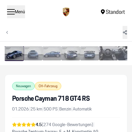
Standort
Menü
1
/
15
Vergrössern
Neuwagen
CH-Fahrzeug
Porsche Cayman 718 GT4 RS
01.2026
|
25
km
|
500
PS
|
Benzin
|
Automatik
4.5
(
274
Google-Bewertungen)
|
Porsche Zentrum Aargau, F. + M. Konstantin AG