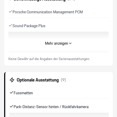
Porsche Communication Management PCM
Sound Package Plus
Schalensitze vorne
Mehr anzeigen
Graukeil-Frontscheibe
Keine Gewähr auf die Angaben der Serienausstattungen.
Leichtmetallräder 20"
Optionale Ausstattung
(
9
)
Dachhimmel Alcantara
Fussmatten
System Abgasanlage Sport
Park-Distanz-Sensor hinten / Rückfahrkamera
Handy Vorbereitung