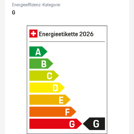
Energieeffizienz-Kategorie
G
Thorax - Seitenairbags
Torque Vectoring TV (Differentialsperre)
Energieetikette
2026
Mechanische Hinterachs-Quersperre
A
B
Airbag Fahrer und Beifahrerseite
C
Variable Servolenkung
D
Sportpedalen-Set
E
F
Ottopartikelfilter
G
G
Keine Gewähr auf die Angaben der Serienausstattungen