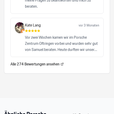
meine Fragen zu beantworten und mich zu
beraten.
Kate Lang
vor 3 Monaten
Vor zwei Wochen kamen wir im Porsche
Zentrum Oftringen vorbei und wurden sehr gut
von Samuel beraten. Heute durften wir unser
Auto abholen und waren von A-Z zufrieden. Wir
können Samuel von Herzen und auch das
Alle
274
Bewertungen ansehen
Porsche Zentrum Oftrigen sehr empfehlen.
Herzlicher, kompetenter Service, der keinen
Wunsch offen lässt. Wir freuen uns auf den
nächsten Besuch!