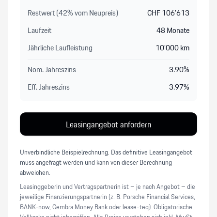
Restwert (
42
%
vom Neupreis
)
CHF
106’613
Laufzeit
48
Monate
Jährliche Laufleistung
10’000
km
Nom. Jahreszins
3.90
%
Eff. Jahreszins
3.97
%
Leasingangebot anfordern
Unverbindliche Beispielrechnung. Das definitive Leasingangebot
muss angefragt werden und kann von dieser Berechnung
abweichen.
Leasinggeberin und Vertragspartnerin ist – je nach Angebot – die
jeweilige Finanzierungspartnerin (z. B. Porsche Financial Services,
BANK-now, Cembra Money Bank oder lease-teq). Obligatorische