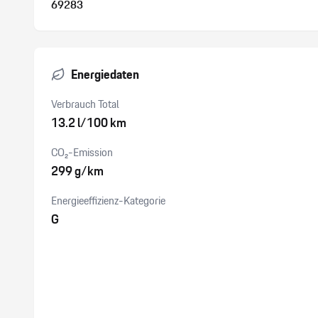
69283
Energiedaten
Verbrauch Total
13.2 l/100 km
CO₂-Emission
299 g/km
Energieeffizienz-Kategorie
G