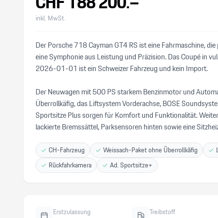
CHF
188’200
.–
inkl. MwSt.
Der Porsche 718 Cayman GT4 RS ist eine Fahrmaschine, die pu
eine Symphonie aus Leistung und Präzision. Das Coupé in vu
2026-01-01 ist ein Schweizer Fahrzeug und kein Import.
Der Neuwagen mit 500 PS starkem Benzinmotor und Automati
Überrollkäfig, das Liftsystem Vorderachse, BOSE Soundsyste
Sportsitze Plus sorgen für Komfort und Funktionalität. Wei
lackierte Bremssättel, Parksensoren hinten sowie eine Sitzhe
CH-Fahrzeug
Weissach-Paket ohne Überrollkäfig
Rückfahrkamera
Ad. Sportsitze+
Erstzulassung
Treibstoff