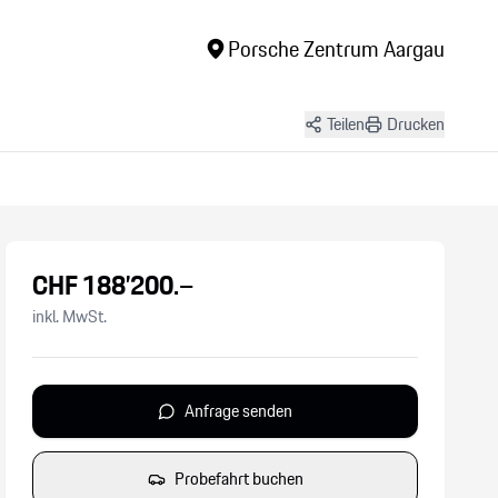
Porsche Zentrum Aargau
Teilen
Drucken
+
9
Bilder
CHF
188’200
.–
inkl. MwSt.
Anfrage senden
Probefahrt buchen