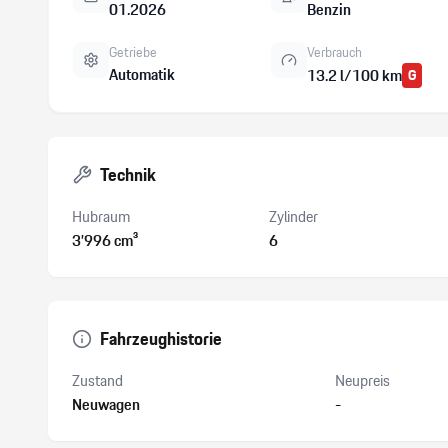
01.2026
Benzin
Getriebe
Verbrauch
Automatik
13.2 l/100 km
G
Technik
Hubraum
Zylinder
3’996 cm³
6
Fahrzeughistorie
Zustand
Neupreis
Neuwagen
-