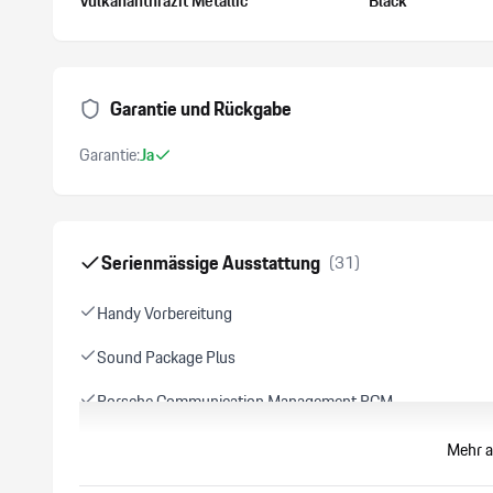
Vulkananthrazit Metallic
Black
Garantie und Rückgabe
Garantie:
Ja
Serienmässige Ausstattung
(
31
)
Handy Vorbereitung
Sound Package Plus
Porsche Communication Management PCM
Dachhimmel Alcantara
Mehr a
System Abgasanlage Sport