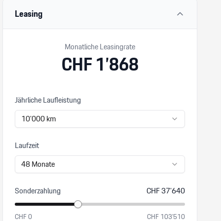
Leasing
Monatliche Leasingrate
CHF
1’868
Jährliche Laufleistung
10’000
km
Laufzeit
48
Monate
Sonderzahlung
CHF
37’640
CHF
0
CHF
103’510