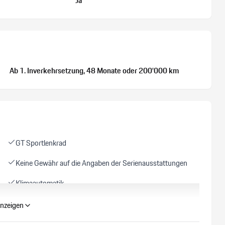
Ja
Ab 1. Inverkehrsetzung
, 48 Monate
oder 200’000 km
GT Sportlenkrad
Keine Gewähr auf die Angaben der Serienausstattungen
Klimaautomatik
Reifendruck-Kontrollsystem RDK
nzeigen
Schalensitze vorne