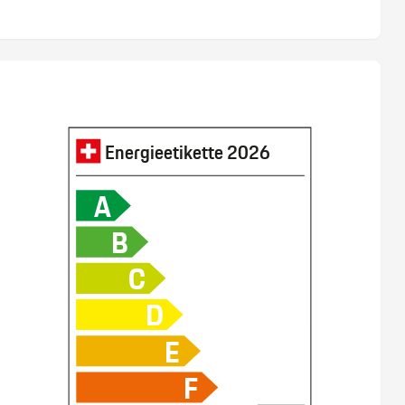
Energieetikette
2026
A
B
C
D
E
F