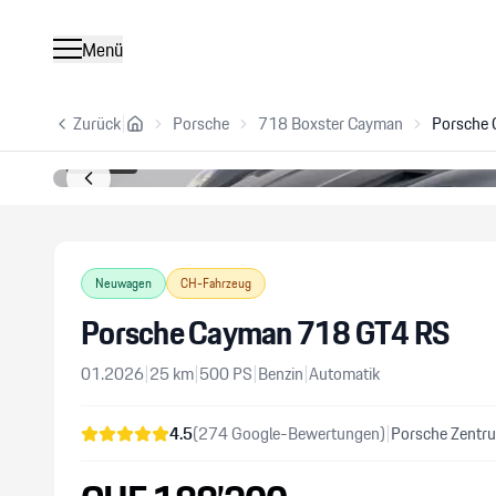
Menü
Zurück
|
Porsche
718 Boxster Cayman
Porsche
1
/
15
Neuwagen
CH-Fahrzeug
Porsche Cayman 718 GT4 RS
01.2026
|
25
km
|
500
PS
|
Benzin
|
Automatik
4.5
(
274
Google-Bewertungen)
|
Porsche Zentru