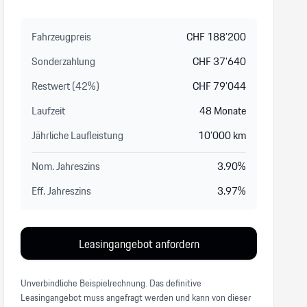
Fahrzeugpreis
CHF
188’200
Sonderzahlung
CHF
37’640
Restwert (
42
%
)
CHF
79’044
Laufzeit
48
Monate
Jährliche Laufleistung
10’000
km
Nom. Jahreszins
3.90
%
Eff. Jahreszins
3.97
%
Leasingangebot anfordern
Unverbindliche Beispielrechnung. Das definitive
Leasingangebot muss angefragt werden und kann von dieser