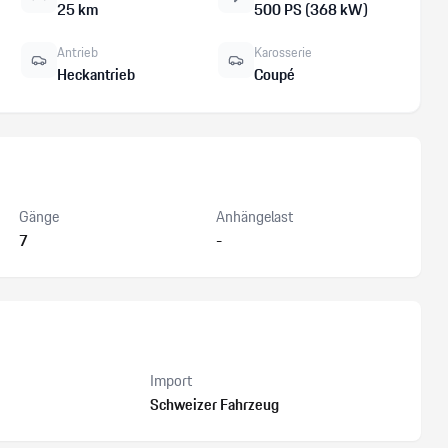
25 km
500 PS (368 kW)
Antrieb
Karosserie
Heckantrieb
Coupé
Gänge
Anhängelast
7
-
Import
Schweizer Fahrzeug