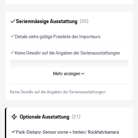
Serienmässige Ausstattung
(
25
)
Details siehe gültige Preisliste des Importeurs
Keine Gewähr auf die Angaben der Serienausstattungen
Kopfairbags
Mehr anzeigen
Bi-Xenon-Scheinwerfer
Keine Gewähr auf die Angaben der Serienausstattungen.
Variable Servolenkung
Optionale Ausstattung
(
21
)
Park-Distanz-Sensor vorne + hinten
Park-Distanz-Sensor vorne + hinten/ Rückfahrkamera
Start + Stopp Funktion