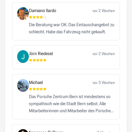
Damiano Ilardo
vor 2 Wochen
Die Beratung war OK. Das Eintauschangebot zu
schlecht. Habe das Fahrzeug nicht gekauft.
Jörn Riedesel
vor 2 Wochen
Michael
vor 3 Wochen
Das Porsche Zentrum Bern ist mindestens so
sympathisch wie die Stadt Bern selbst. Alle
Mitarbeiterinnen und Mitarbeiter des Porsche
Zentrums Bern leisten einen bemerkenswerten
Beitrag dazu, dass die Traditionsmarke Porsche
auf höchstem Niveau repräsentiert wird. Kein