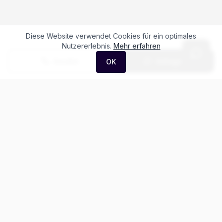
Diese Website verwendet Cookies für ein optimales
Nutzererlebnis.
Mehr erfahren
Anrufen
Anfrage
OK
Häufige Fragen zum
Porsche Cayman 718 S
PDK
Was kostet der Porsche Cayman 718 S PDK?
Gibt es Leasing für den Porsche 718 Boxster Cayman?