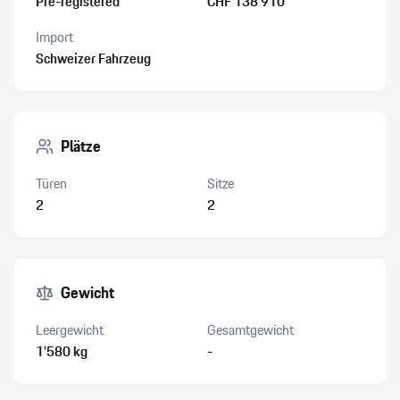
Pre-registered
CHF 138’910
Import
Schweizer Fahrzeug
Plätze
Türen
Sitze
2
2
Gewicht
Leergewicht
Gesamtgewicht
1’580 kg
-