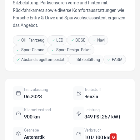
Sitzbelüftung, Parksensoren vorne und hinten mit
Rückfahrkamera sowie diverse Komfortausstattungen wie
Porsche Entry & Drive und Spurwechselassistent ergänzen
das Angebot.
CH-Fahrzeug
LED
BOSE
Navi
Sport Chrono
Sport Design-Paket
Abstandsregeltempostat
Sitzbelüftung
PASM
Erstzulassung
Treibstoff
06.2023
Benzin
Kilometerstand
Leistung
900 km
349 PS (257 kW)
Getriebe
Verbrauch
Automatik
10 l/100 km
G