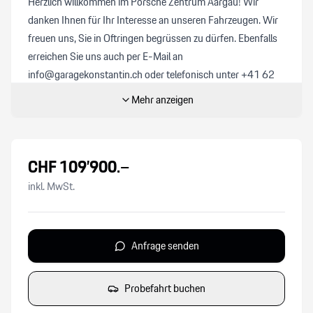
Herzlich willkommen im Porsche Zentrum Aargau! Wir
danken Ihnen für Ihr Interesse an unseren Fahrzeugen. Wir
freuen uns, Sie in Oftringen begrüssen zu dürfen. Ebenfalls
erreichen Sie uns auch per E-Mail an
info@garagekonstantin.ch oder telefonisch unter +41 62
791 19 11. Als Ihr Porsche-Partner haben wir vielleicht
Mehr anzeigen
schon Ihr Traum-Modell im Angebot. Alle unsere Neuwagen
werden professionell aufbereitet und sind nach dem
Standard von Porsche zertifiziert. Unsere Occasionen
CHF
109’900
.–
durchlaufen zusätzlich den «Porsche Approved 111 Punkte
Check». Preisinformation:
inkl. MwSt.
Die angegebenen Preise verstehen sich inklusive 8,1%
MwSt. und sind Festpreise. Optional bieten wir für CHF
850.- ein Ablieferungspaket an. Dies umfasst:
Anfrage senden
- Vollbetankung
- Autobahnvignette
Probefahrt buchen
- Komplette Fahrzeugaufbereitung innen und aussen inkl.
Politur und Versiegelung