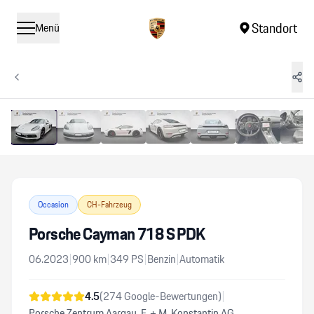
Standort
Menü
1
/
12
Vergrössern
Occasion
CH-Fahrzeug
Porsche Cayman 718 S PDK
06.2023
|
900
km
|
349
PS
|
Benzin
|
Automatik
4.5
(
274
Google-Bewertungen)
|
Porsche Zentrum Aargau, F. + M. Konstantin AG