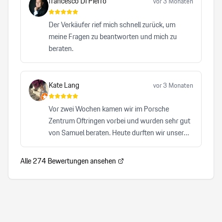
francesco Di Pierro
vor 3 Monaten
anderes Autohaus, das ich bisher besucht habe,
hat mich mit einer vergleichbaren Herzlichkeit,
Der Verkäufer rief mich schnell zurück, um
Professionalität und Zuverlässigkeit überzeugt.
meine Fragen zu beantworten und mich zu
beraten.
Kate Lang
vor 3 Monaten
Vor zwei Wochen kamen wir im Porsche
Zentrum Oftringen vorbei und wurden sehr gut
von Samuel beraten. Heute durften wir unser
Auto abholen und waren von A-Z zufrieden. Wir
können Samuel von Herzen und auch das
Alle
274
Bewertungen ansehen
Porsche Zentrum Oftrigen sehr empfehlen.
Herzlicher, kompetenter Service, der keinen
Wunsch offen lässt. Wir freuen uns auf den
nächsten Besuch!