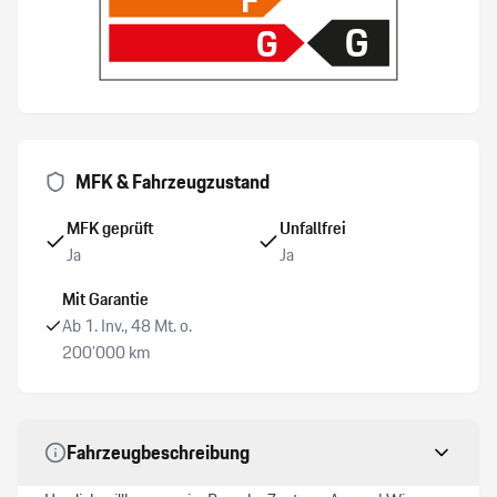
G
G
Abstandsregeltempomat
Sportpedalen-Set
Pack Sport Chrono
Garagen-Toröffner HOME LINK
MFK & Fahrzeugzustand
MFK geprüft
Unfallfrei
Ja
Ja
Mit Garantie
Ab 1. Inv., 48 Mt. o.
200’000 km
Fahrzeugbeschreibung