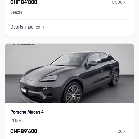
CHF 84’800
13’500
km
Benzin
Details ansehen →
Porsche Macan 4
2026
CHF 89’600
25
km