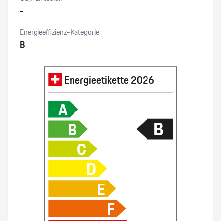
-
Tempolimitanzeige
Energieeffizienz-Kategorie
B
Porsche Torque Vectoring Plus
Dekoreinlagen Carbon
Energieetikette
2026
Heckklappe automatisches öffnen/ schliessen
A
B
B
Zwei Zonen-Klimaautomatik
C
Lenksäule elektrisch verstellbar
D
Seitenairbags vorne
E
F
Park-Distanz-Sensor vorne + hinten/ Rückfahrkamera