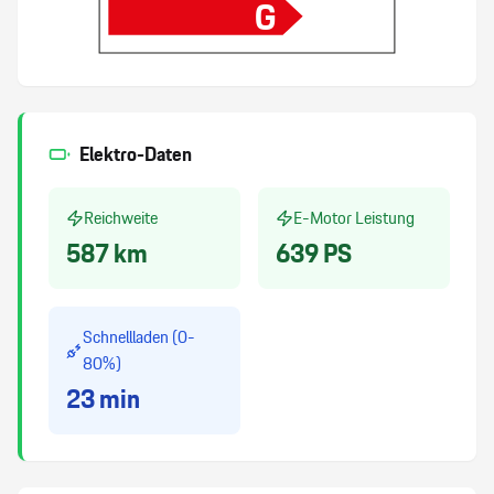
G
ABS Antiblockiersystem
Details siehe gültige Preisliste des Importeurs
Ambientebeleuchtung
Elektro-Daten
DAB+ Digital Audio Broadcast
Reichweite
E-Motor Leistung
587
km
639
PS
Airbag Fahrer und Beifahrerseite
Scheibenwischer mit Regensensor
Schnellladen (0-
80%)
ESP/ ASR/ MSR
23
min
Luftfederung + Niveauregulierung
Aussenspiegel und Innenspiegel automatisch abblendend