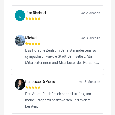
Jörn Riedesel
vor 2 Wochen
Michael
vor 3 Wochen
Das Porsche Zentrum Bern ist mindestens so
sympathisch wie die Stadt Bern selbst. Alle
Mitarbeiterinnen und Mitarbeiter des Porsche
Zentrums Bern leisten einen bemerkenswerten
Beitrag dazu, dass die Traditionsmarke Porsche
auf höchstem Niveau repräsentiert wird. Kein
francesco Di Pierro
vor 3 Monaten
anderes Autohaus, das ich bisher besucht habe,
hat mich mit einer vergleichbaren Herzlichkeit,
Der Verkäufer rief mich schnell zurück, um
Professionalität und Zuverlässigkeit überzeugt.
meine Fragen zu beantworten und mich zu
beraten.