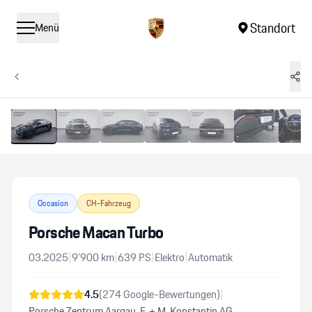
Standort
Menü
1
/
15
Vergrössern
Occasion
CH-Fahrzeug
Porsche Macan Turbo
03.2025
|
9’900
km
|
639
PS
|
Elektro
|
Automatik
4.5
(
274
Google-Bewertungen)
|
Porsche Zentrum Aargau, F. + M. Konstantin AG