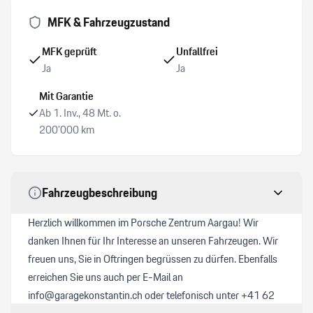
MFK & Fahrzeugzustand
Sitzheizung vorne
MFK geprüft
Unfallfrei
Ja
Ja
Apple Car Play
Mit Garantie
Ladekabel Mode 3
Ab 1. Inv., 48 Mt. o.
200’000 km
Aussenspiegel elektrisch verstellbar/ heizbar und
anklappbar
Fahrzeugbeschreibung
Spurwechselassistent
Herzlich willkommen im Porsche Zentrum Aargau! Wir
Alarmanlage mit Innenraumüberwachung
danken Ihnen für Ihr Interesse an unseren Fahrzeugen. Wir
freuen uns, Sie in Oftringen begrüssen zu dürfen. Ebenfalls
erreichen Sie uns auch per E-Mail an
info@garagekonstantin.ch oder telefonisch unter +41 62