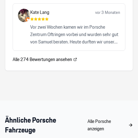
Kate Lang
vor 3 Monaten
Vor zwei Wochen kamen wir im Porsche
Zentrum Oftringen vorbei und wurden sehr gut
von Samuel beraten. Heute durften wir unser
Auto abholen und waren von A-Z zufrieden. Wir
können Samuel von Herzen und auch das
Alle
274
Bewertungen ansehen
Porsche Zentrum Oftrigen sehr empfehlen.
Herzlicher, kompetenter Service, der keinen
Wunsch offen lässt. Wir freuen uns auf den
nächsten Besuch!
Ähnliche
Porsche
Alle
Porsche
Fahrzeuge
anzeigen