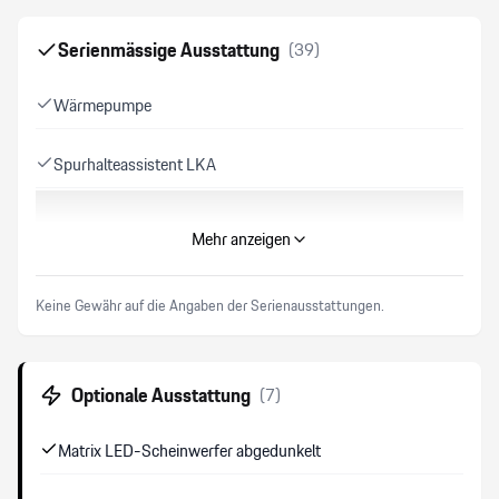
Serienmässige Ausstattung
(
39
)
Wärmepumpe
Spurhalteassistent LKA
Elektrische Fensterheber vorne + hinten
Mehr anzeigen
Wireless Charging für mobile Geräte
Keine Gewähr auf die Angaben der Serienausstattungen.
On-Board Lader
Optionale Ausstattung
(
7
)
Fussmatten
Matrix LED-Scheinwerfer abgedunkelt
Tempostat