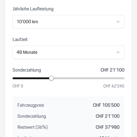
Probefahrten. Unsere Ausstellung ist auch ausserhalb der
Jährliche Laufleistung
Geschäftszeiten für Sie geöffnet. Bei Probefahrten mit
Gebrauchtwagen fällt eine Gebühr von CHF 250.- an, die bei
10’000
km
Kauf verrechnet wird. Entdecken Sie weitere spannende
Angebote und Informationen auf unserer Webseite:
Laufzeit
www.porsche-aargau.ch
48
Monate
Sonderzahlung
CHF
21’100
CHF
0
CHF
62’245
Fahrzeugpreis
CHF
105’500
Sonderzahlung
CHF
21’100
Restwert (
36
%
)
CHF
37’980