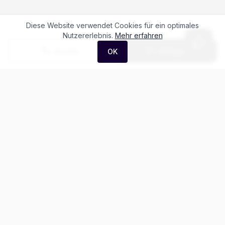
Diese Website verwendet Cookies für ein optimales
Nutzererlebnis.
Mehr erfahren
Anrufen
Anfrage
OK
Häufige Fragen zum
Porsche Panamera GTS
Was kostet der Porsche Panamera GTS?
Gibt es Leasing für den Porsche Panamera?
Wie ist der Kilometerstand dieses Porsche Panamera?