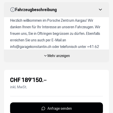
ESP Elektronisches Stabilitätsprogramm
Fahrzeugbeschreibung
SportDesign Schwellerverkleidungen
Herzlich willkommen im Porsche Zentrum Aargau! Wir
danken Ihnen für Ihr Interesse an unseren Fahrzeugen. Wir
Bremsassistent BA
freuen uns, Sie in Oftringen begrüssen zu dürfen. Ebenfalls
erreichen Sie uns auch per E-Mail an
Laderaumrollo
info@garagekonstantin.ch oder telefonisch unter +41 62
791 19 11. Als Ihr Porsche-Partner haben wir vielleicht
Mehr anzeigen
Türschliesssystem Soft Close
schon Ihr Traum-Modell im Angebot. Alle unsere Neuwagen
werden professionell aufbereitet und sind nach dem
Reifendruck-Kontrollsystem RDK
Standard von Porsche zertifiziert. Unsere Occasionen
CHF
189’150
.–
durchlaufen zusätzlich den «Porsche Approved 111 Punkte
Heckklappe elektrisch
Check». Preisinformation:
inkl. MwSt.
Die angegebenen Preise verstehen sich inklusive 8,1%
Dachhimmel in Mikrofaser
MwSt. und sind Festpreise. Optional bieten wir für CHF
850.- ein Ablieferungspaket an. Dies umfasst:
Anfrage senden
Bose Surround Sound -System
- Vollbetankung