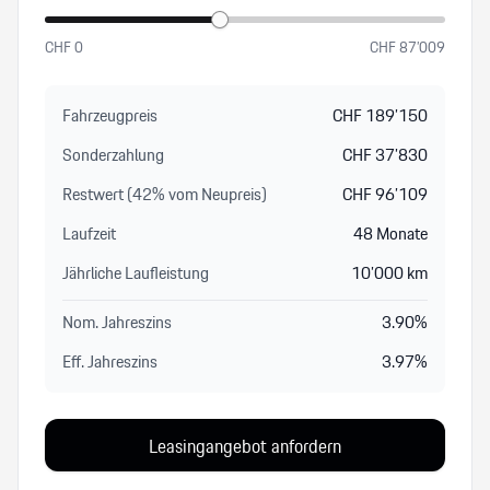
CHF
0
CHF
87’009
Fahrzeugpreis
CHF
189’150
Sonderzahlung
CHF
37’830
Restwert (
42
%
vom Neupreis
)
CHF
96’109
Laufzeit
48
Monate
Jährliche Laufleistung
10’000
km
Nom. Jahreszins
3.90
%
Eff. Jahreszins
3.97
%
Leasingangebot anfordern