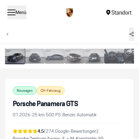
Standort
Menü
1
/
16
Vergrössern
Neuwagen
CH-Fahrzeug
Porsche Panamera GTS
01.2026
|
25
km
|
500
PS
|
Benzin
|
Automatik
4.5
(
274
Google-Bewertungen)
|
Porsche Zentrum Aargau, F. + M. Konstantin AG