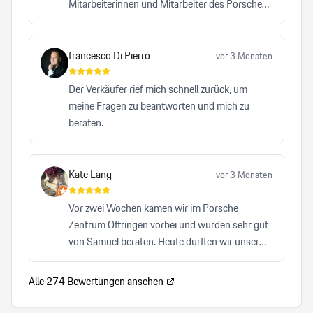
Mitarbeiterinnen und Mitarbeiter des Porsche
Zentrums Bern leisten einen bemerkenswerten
Beitrag dazu, dass die Traditionsmarke Porsche
auf höchstem Niveau repräsentiert wird. Kein
francesco Di Pierro
vor 3 Monaten
anderes Autohaus, das ich bisher besucht habe,
hat mich mit einer vergleichbaren Herzlichkeit,
Der Verkäufer rief mich schnell zurück, um
Professionalität und Zuverlässigkeit überzeugt.
meine Fragen zu beantworten und mich zu
beraten.
Kate Lang
vor 3 Monaten
Vor zwei Wochen kamen wir im Porsche
Zentrum Oftringen vorbei und wurden sehr gut
von Samuel beraten. Heute durften wir unser
Auto abholen und waren von A-Z zufrieden. Wir
können Samuel von Herzen und auch das
Alle
274
Bewertungen ansehen
Porsche Zentrum Oftrigen sehr empfehlen.
Herzlicher, kompetenter Service, der keinen