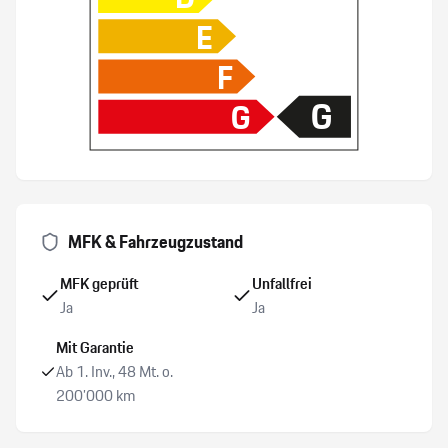
E
Ablage für Smartphone
F
Fahrlichtassistent/ Regensensor
G
G
Spurhalteassistent LKA
LED Tagfahrlicht
MFK & Fahrzeugzustand
Pack Sport Chrono
MFK geprüft
Unfallfrei
Aussenspiegel und Innenspiegel automatisch abblendend
Ja
Ja
Mit Garantie
Details siehe gültige Preisliste des Importeurs
Ab 1. Inv., 48 Mt. o.
200’000 km
Verkehrsschild-Erkennungssystem