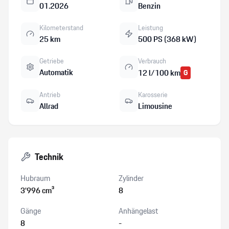
01.2026
Benzin
Kilometerstand
Leistung
25 km
500 PS (368 kW)
Getriebe
Verbrauch
Automatik
12 l/100 km
G
Antrieb
Karosserie
Allrad
Limousine
Technik
Hubraum
Zylinder
3’996 cm³
8
Gänge
Anhängelast
8
-