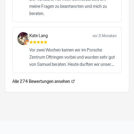
Professionalität und Zuverlässigkeit überzeugt.
meine Fragen zu beantworten und mich zu
beraten.
Kate Lang
vor 3 Monaten
Vor zwei Wochen kamen wir im Porsche
Zentrum Oftringen vorbei und wurden sehr gut
von Samuel beraten. Heute durften wir unser
Auto abholen und waren von A-Z zufrieden. Wir
können Samuel von Herzen und auch das
Alle
274
Bewertungen ansehen
Porsche Zentrum Oftrigen sehr empfehlen.
Herzlicher, kompetenter Service, der keinen
Wunsch offen lässt. Wir freuen uns auf den
nächsten Besuch!