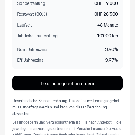
Sonderzahlung
CHF
19’000
Restwert (
30
%
)
CHF
28’500
Laufzeit
48
Monate
Jährliche Laufleistung
10’000
km
Nom. Jahreszins
3.90
%
Eff. Jahreszins
3.97
%
Leasingangebot anfordern
Unverbindliche Beispielrechnung. Das definitive Leasingangebot
muss angefragt werden und kann von dieser Berechnung
abweichen.
Leasinggeberin und Vertragspartnerin ist – je nach Angebot – die
jeweilige Finanzierungspartnerin (z. B. Porsche Financial Services,
BANK-now, Cembra Money Bank oder lease-teq). Obligatorische