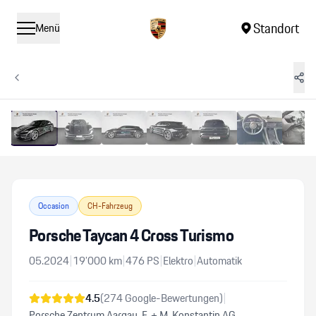
Standort
Menü
1
/
15
Vergrössern
Occasion
CH-Fahrzeug
Porsche Taycan 4 Cross Turismo
05.2024
|
19’000
km
|
476
PS
|
Elektro
|
Automatik
4.5
(
274
Google-Bewertungen)
|
Porsche Zentrum Aargau, F. + M. Konstantin AG