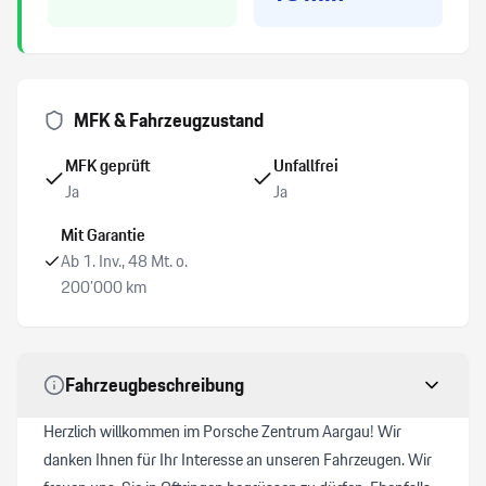
Multifunktions-Sportlenkrad
Keine Gewähr auf die Angaben der Serienausstattungen
MFK & Fahrzeugzustand
MFK geprüft
Unfallfrei
Servotronic
Ja
Ja
Ambientebeleuchtung
Mit Garantie
Ab 1. Inv., 48 Mt. o.
Park-Distanz-Sensor v+h/ Rückfahrkamera/ Surround
200’000 km
View
Abstandsregeltempomat
Fahrzeugbeschreibung
On-Board Lader
Herzlich willkommen im Porsche Zentrum Aargau! Wir
danken Ihnen für Ihr Interesse an unseren Fahrzeugen. Wir
Intelligent Range Manager