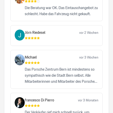
Die Beratung war OK. Das Eintauschangebot zu
schlecht. Habe das Fahrzeug nicht gekauft.
Jörn Riedesel
vor 2 Wochen
Michael
vor 3 Wochen
Das Porsche Zentrum Bern ist mindestens so
sympathisch wie die Stadt Bern selbst. Alle
Mitarbeiterinnen und Mitarbeiter des Porsche
Zentrums Bern leisten einen bemerkenswerten
Beitrag dazu, dass die Traditionsmarke Porsche
auf höchstem Niveau repräsentiert wird. Kein
francesco Di Pierro
vor 3 Monaten
anderes Autohaus, das ich bisher besucht habe,
hat mich mit einer vergleichbaren Herzlichkeit,
Der Verkäufer rief mich schnell zurück, um