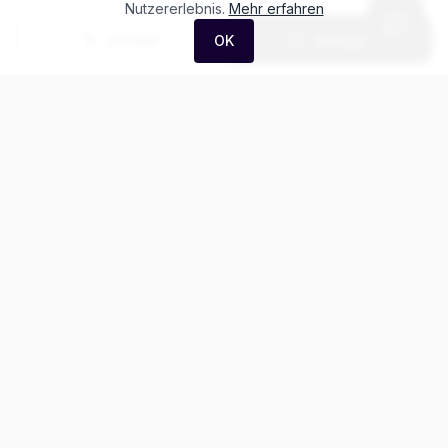
Nutzererlebnis.
Mehr erfahren
Anrufen
Anfrage
OK
Häufige Fragen zum
Porsche Taycan 4S Cross
Turismo
Was kostet der Porsche Taycan 4S Cross Turismo?
Gibt es Leasing für den Porsche Taycan?
Wie ist der Kilometerstand dieses Porsche Taycan?