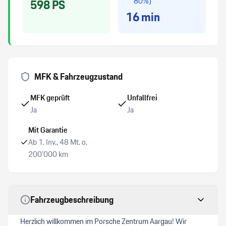
80%)
598
PS
16
min
Windowbag
Aussenspiegel elektrisch verstellbar/ heizbar und
anklappbar
MFK & Fahrzeugzustand
Multifunktions-Sportlenkrad
MFK geprüft
Unfallfrei
Ja
Ja
Fussmatten
Mit Garantie
Sitzheizung vorne + hinten
Ab 1. Inv., 48 Mt. o.
200’000 km
Alarmanlage mit Innenraumüberwachung
Keine Gewähr auf die Angaben der Serienausstattungen
Fahrzeugbeschreibung
LED-Scheinwerfer
Herzlich willkommen im Porsche Zentrum Aargau! Wir