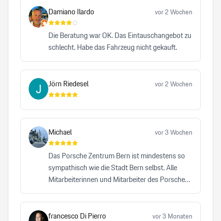
Damiano Ilardo
vor 2 Wochen
Die Beratung war OK. Das Eintauschangebot zu
schlecht. Habe das Fahrzeug nicht gekauft.
Jörn Riedesel
vor 2 Wochen
Michael
vor 3 Wochen
Das Porsche Zentrum Bern ist mindestens so
sympathisch wie die Stadt Bern selbst. Alle
Mitarbeiterinnen und Mitarbeiter des Porsche
Zentrums Bern leisten einen bemerkenswerten
Beitrag dazu, dass die Traditionsmarke Porsche
auf höchstem Niveau repräsentiert wird. Kein
francesco Di Pierro
vor 3 Monaten