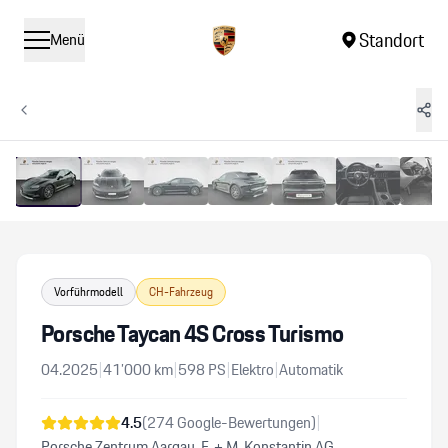
Standort
Menü
1
/
16
Vergrössern
Vorführmodell
CH-Fahrzeug
Porsche Taycan 4S Cross Turismo
04.2025
|
41’000
km
|
598
PS
|
Elektro
|
Automatik
4.5
(
274
Google-Bewertungen)
|
Porsche Zentrum Aargau, F. + M. Konstantin AG