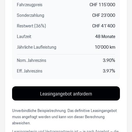
Fahrzeugpreis
CHF
115’000
Sonderzahlung
CHF
23’000
Restwert (
36
%
)
CHF
41’400
Laufzeit
48
Monate
Jährliche Laufleistung
10’000
km
Nom. Jahreszins
3.90
%
Eff. Jahreszins
3.97
%
Leasingangebot anfordern
Unverbindliche Beispielrechnung. Das definitive Leasingangebot
muss angefragt werden und kann von dieser Berechnung
abweichen.
Leasinggeberin und Vertragspartnerin ist – je nach Angebot – die