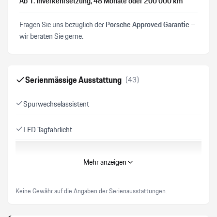
Ab 1. Inverkehrsetzung
, 48 Monate
oder 200’000 km
Fragen Sie uns bezüglich der
Porsche Approved Garantie
–
wir beraten Sie gerne.
Serienmässige Ausstattung
(
43
)
Spurwechselassistent
LED Tagfahrlicht
Garantie Batterie 8 Jahre/ 160'000 km
Mehr anzeigen
ABS Antiblockiersystem
Keine Gewähr auf die Angaben der Serienausstattungen.
Komfortzugang