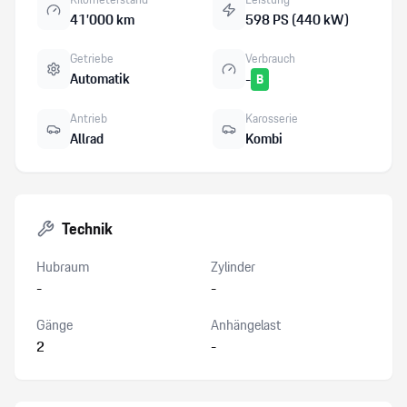
41’000 km
598 PS (440 kW)
Getriebe
Verbrauch
Automatik
-
B
Antrieb
Karosserie
Allrad
Kombi
Technik
Hubraum
Zylinder
-
-
Gänge
Anhängelast
2
-