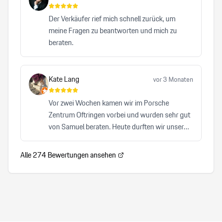
anderes Autohaus, das ich bisher besucht habe,
hat mich mit einer vergleichbaren Herzlichkeit,
Der Verkäufer rief mich schnell zurück, um
Professionalität und Zuverlässigkeit überzeugt.
meine Fragen zu beantworten und mich zu
beraten.
Kate Lang
vor 3 Monaten
Vor zwei Wochen kamen wir im Porsche
Zentrum Oftringen vorbei und wurden sehr gut
von Samuel beraten. Heute durften wir unser
Auto abholen und waren von A-Z zufrieden. Wir
können Samuel von Herzen und auch das
Alle
274
Bewertungen ansehen
Porsche Zentrum Oftrigen sehr empfehlen.
Herzlicher, kompetenter Service, der keinen
Wunsch offen lässt. Wir freuen uns auf den
nächsten Besuch!