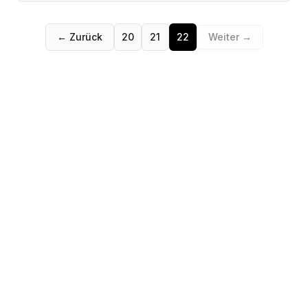
← Zurück
20
21
22
Weiter →