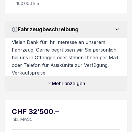
100’000 km
Leichtmetallfelgen 18"
Lederlenkrad
Fahrzeugbeschreibung
Kopfairbag vorne und hinten
Vielen Dank für Ihr Interesse an unserem
Fahrzeug. Gerne begrüssen wir Sie persönlich
360° Kamera
bei uns in Oftringen oder stehen Ihnen per Mail
oder Telefon für Auskünfte zur Verfügung.
Dachreling
Verkaufspreise:
Unsere Verkaufspreise sind inkl. 8.1%
Stop + Start System
Mehr anzeigen
Mehrwertsteuer. Zusatzdienstleistungen:
Beim Kauf eines Fahrzeuges ist ein
Bluetooth Freisprechanlage mit Spracherkennung
Ablieferungspaket für CHF 550.- optional
CHF
32’500
.–
erhältlich.
Center Airbag vorne
Dieses beinhaltet:
inkl. MwSt.
Elektrische Fensterheber vorne + hinten
- Volltanken