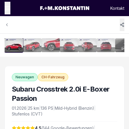
Kontakt
1
/
16
Vergrössern
Neuwagen
CH-Fahrzeug
Subaru Crosstrek 2.0i E-Boxer
Passion
01.2026
|
25
km
|
136
PS
|
Mild-Hybrid (Benzin)
|
Stufenlos (CVT)
4.5
(
144
Google-Bewertungen)
|