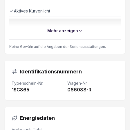
Aktives Kurvenlicht
Servolenkung elektrisch
Mehr anzeigen
Anschluss USB und AUX
Keine Gewähr auf die Angaben der Serienausstattungen.
LED-Nebelscheinwerfer
Elektr. Lendenwirbelstütze Fahrersitz
Identifikationsnummern
Typenschein-Nr.
Wagen-Nr.
Sitzheizung vorne
1SC865
066088-R
Wireless Charging für mobile Geräte
Einzeln abklappbare Rücksitzlehnen 60/40
Energiedaten
Keine Gewähr auf die Angaben der Serienausstattung
Verbrauch Total