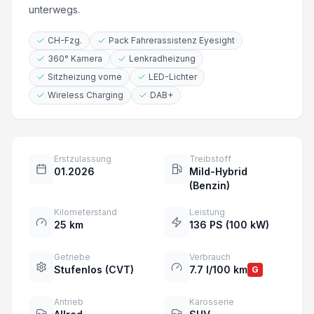
unterwegs.
CH-Fzg.
Pack Fahrerassistenz Eyesight
360° Kamera
Lenkradheizung
Sitzheizung vorne
LED-Lichter
Wireless Charging
DAB+
Erstzulassung
Treibstoff
01.2026
Mild-Hybrid
(Benzin)
Kilometerstand
Leistung
25 km
136 PS (100 kW)
Getriebe
Verbrauch
Stufenlos (CVT)
7.7 l/100 km
G
Antrieb
Karosserie