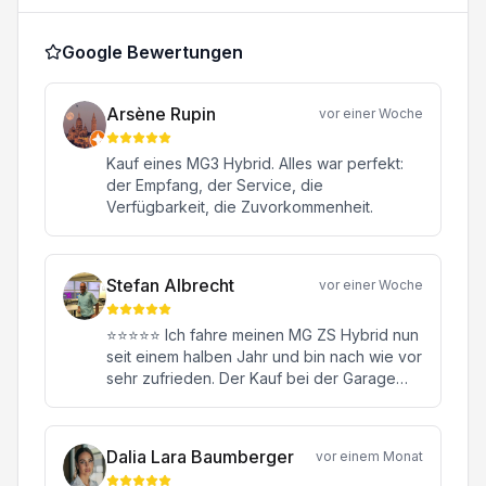
Google Bewertungen
Arsène Rupin
vor einer Woche
Kauf eines MG3 Hybrid. Alles war perfekt:
der Empfang, der Service, die
Verfügbarkeit, die Zuvorkommenheit.
Stefan Albrecht
vor einer Woche
⭐⭐⭐⭐⭐ Ich fahre meinen MG ZS Hybrid nun
seit einem halben Jahr und bin nach wie vor
sehr zufrieden. Der Kauf bei der Garage
Konstantin in Oftringen war von Anfang bis
Ende eine rundum positive Erfahrung.
Besonders hervorheben möchte ich meinen
Dalia Lara Baumberger
vor einem Monat
Verkaufsberater Herrn Janick Moor. Er hat