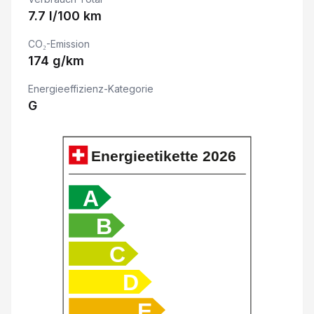
7.7 l/100 km
Isofix-Kindersitzbefestigung
CO₂-Emission
174 g/km
Aussenspiegel elektrisch verstellbar/ heizbar und
Energieeffizienz-Kategorie
G
Apple Car Play/ Android Auto
HDC Hill Descent Control/ Bergabfahrkontrolle
Energieetikette
2026
ABS und EBV Elektr. Bremskraftverteilung inkl. BA
A
Airbag Fahrer und Beifahrerseite
B
C
LED Tagfahrlicht
D
Zentralverriegelung mit Fernbedienung
E