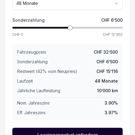
48
Monate
Sonderzahlung
CHF
6’500
CHF
0
CHF
12’350
Fahrzeugpreis
CHF
32’500
Sonderzahlung
CHF
6’500
Restwert (
42
%
vom Neupreis
)
CHF
15’116
Laufzeit
48
Monate
Jährliche Laufleistung
10’000
km
Nom. Jahreszins
3.90
%
Eff. Jahreszins
3.97
%