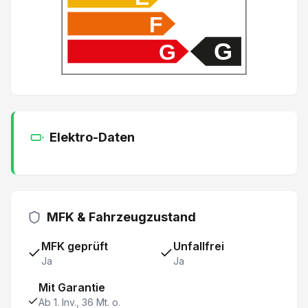
Reifendruck-Kontrollsystem RDK
F
Abgedunkelte Scheiben ab B-Säule
G
G
Toter-Winkel-Warnsystem
LED-Scheinwerfer
Elektro-Daten
Keyless Schliess- und Startsystem
Rückfahr-Querverkehrswarner
MFK & Fahrzeugzustand
Klimaanlage automatisch 2-Zonen
MFK geprüft
Unfallfrei
Fahrer- und Beifahrersitz elektrisch verstellbar
Ja
Ja
Regen- und Lichtsensor
Mit Garantie
Ab 1. Inv., 36 Mt. o.