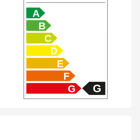
A
B
C
D
E
F
G
G