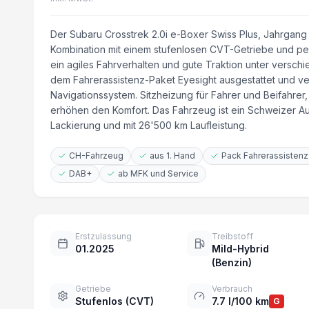
Der Subaru Crosstrek 2.0i e-Boxer Swiss Plus, Jahrgang 2
Kombination mit einem stufenlosen CVT-Getriebe und pe
ein agiles Fahrverhalten und gute Traktion unter versch
dem Fahrerassistenz-Paket Eyesight ausgestattet und v
Navigationssystem. Sitzheizung für Fahrer und Beifahr
erhöhen den Komfort. Das Fahrzeug ist ein Schweizer Auto 
Lackierung und mit 26'500 km Laufleistung.
CH-Fahrzeug
aus 1. Hand
Pack Fahrerassistenz
DAB+
ab MFK und Service
Erstzulassung
Treibstoff
01.2025
Mild-Hybrid
(Benzin)
Getriebe
Verbrauch
Stufenlos (CVT)
7.7 l/100 km
G