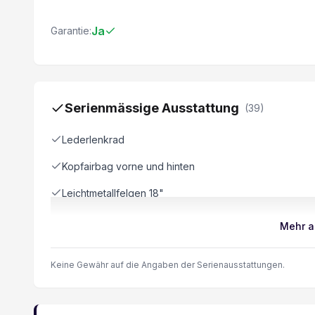
Ja
Garantie:
Serienmässige Ausstattung
(
39
)
Lederlenkrad
Kopfairbag vorne und hinten
Leichtmetallfelgen 18"
Regen- und Lichtsensor
Mehr a
LED Tagfahrlicht
Keine Gewähr auf die Angaben der Serienausstattungen.
ABS und EBV Elektr. Bremskraftverteilung inkl. BA
Stop + Start System