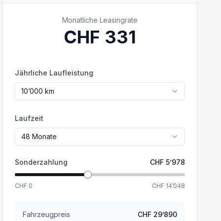
Monatliche Leasingrate
CHF
331
Jährliche Laufleistung
10’000
km
Laufzeit
48
Monate
Sonderzahlung
CHF
5’978
CHF
0
CHF
14’048
Fahrzeugpreis
CHF
29’890