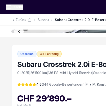
Menü
|
Zurück
Subaru
Subaru Crosstrek 2.0i E-Boxer 
1
/
16
Occasion
CH-Fahrzeug
Subaru Crosstrek 2.0i E-B
01.2025
|
26’500
km
|
136
PS
|
Mild-Hybrid (Benzin)
|
Stufenl
4.5
(
144
Google-Bewertungen)
|
F. + M. Konst
CHF
29’890
.–
inkl. MwSt.