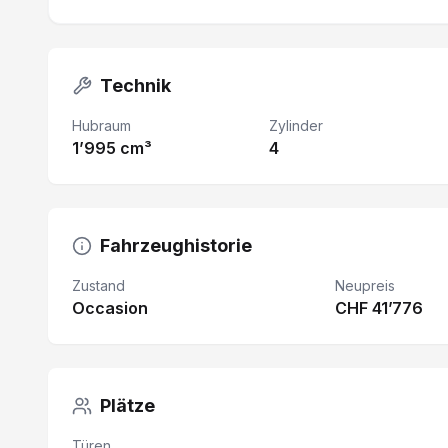
Technik
Hubraum
Zylinder
1’995 cm³
4
Fahrzeughistorie
Zustand
Neupreis
Occasion
CHF 41’776
Plätze
Türen