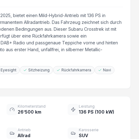
025, bietet einen Mild-Hybrid-Antrieb mit 136 PS in
rmanentem Allradantrieb. Das Fahrzeug zeichnet sich durch
iedenen Bedingungen aus. Dieser Subaru Crosstrek ist mit
erfügt über eine Rückfahrkamera sowie ein
er, DAB+ Radio und passgenaue Teppiche vorne und hinten
aus erster Hand, unfallfrei, in silberner Metallic-
 Eyesight
Sitzheizung
Rückfahrkamera
Navi
Kilometerstand
Leistung
26’500 km
136 PS (100 kW)
Antrieb
Karosserie
Allrad
SUV