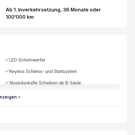
Ab 1. Inverkehrsetzung
, 36 Monate
oder
100’000 km
LED-Scheinwerfer
Keyless Schliess- und Startsystem
Abgedunkelte Scheiben ab B-Säule
Rückfahr-Querverkehrswarner
nzeigen
Toter-Winkel-Warnsystem
Bluetooth Freisprechanlage mit Spracherkennung
Pack Swiss Plus