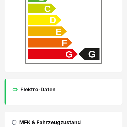
C
Toter-Winkel-Warnsystem
D
Lenkradheizung
E
Elektr. Lendenwirbelstütze Fahrersitz
F
G
G
Servolenkung elektrisch
Anschluss USB und AUX
Pack Fahrerassistenz Eyesight
Elektro-Daten
Isofix-Kindersitzbefestigung
Aussenspiegel elektrisch verstellbar/ heizbar und
MFK & Fahrzeugzustand
Lederlenkrad