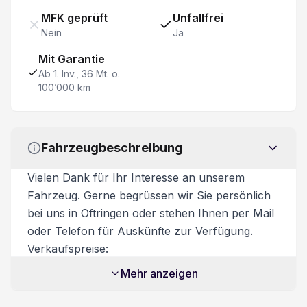
MFK geprüft
Unfallfrei
Nein
Ja
Innenspiegel automatisch abblendbar
Mit Garantie
Apple Car Play/ Android Auto
Ab 1. Inv., 36 Mt. o.
100’000 km
HDC Hill Descent Control/ Bergabfahrkontrolle
Aktives Kurvenlicht
Fahrzeugbeschreibung
Keine Gewähr auf die Angaben der Serienausstattung
Vielen Dank für Ihr Interesse an unserem
Fahrzeug. Gerne begrüssen wir Sie persönlich
Stop + Start System
bei uns in Oftringen oder stehen Ihnen per Mail
oder Telefon für Auskünfte zur Verfügung.
Elektrische Fensterheber vorne + hinten
Verkaufspreise:
Unsere Verkaufspreise sind inkl. 8.1%
Mehr anzeigen
Center Airbag vorne
Mehrwertsteuer. Zusatzdienstleistungen:
Beim Kauf eines Fahrzeuges ist ein