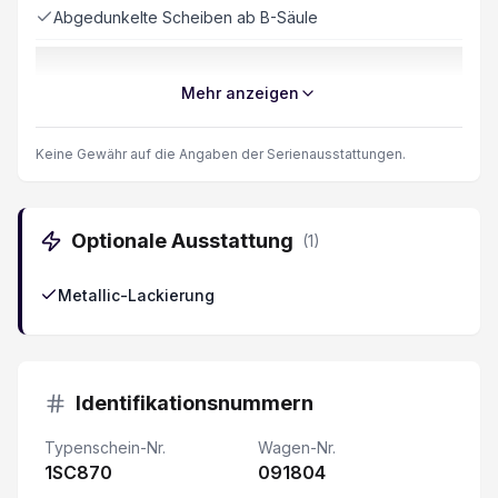
Abgedunkelte Scheiben ab B-Säule
Fahrer- und Beifahrersitz elektrisch verstellbar
Mehr anzeigen
Keyless Schliess- und Startsystem
Keine Gewähr auf die Angaben der Serienausstattungen.
Rückfahr-Querverkehrswarner
Optionale Ausstattung
(
1
)
Klimaanlage automatisch 2-Zonen
Metallic-Lackierung
Knieairbag Fahrer
Details siehe gültige Preisliste des Importeurs
Identifikationsnummern
Regen- und Lichtsensor
Typenschein-Nr.
Wagen-Nr.
1SC870
ABS und EBV Elektr. Bremskraftverteilung inkl. BA
091804