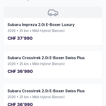
gemacht. Wir können diese Garage mit
bestem Gewissen weiterempfehlen und
würden jederzeit wieder ein Fahrzeug hier
kaufen. Vielen Dank an das ganze Team!
Subaru Impreza 2.0i E-Boxer Luxury
2026
•
25
km •
Mild-Hybrid (Benzin)
CHF
37’990
Subaru Crosstrek 2.0i E-Boxer Swiss Plus
2026
•
25
km •
Mild-Hybrid (Benzin)
CHF
36’990
Subaru Crosstrek 2.0i E-Boxer Swiss Plus
2026
•
25
km •
Mild-Hybrid (Benzin)
CHF
36’990