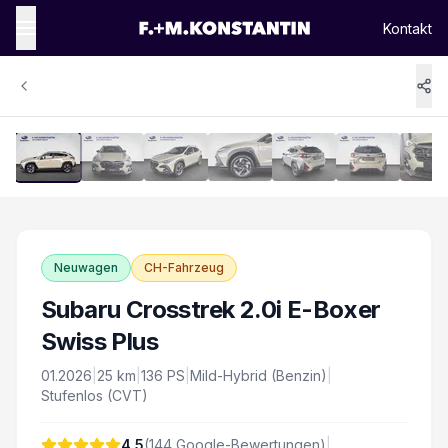
Kontakt
1
/
16
Vergrössern
Neuwagen
CH-Fahrzeug
Subaru Crosstrek 2.0i E-Boxer
Swiss Plus
01.2026
|
25
km
|
136
PS
|
Mild-Hybrid (Benzin)
|
Stufenlos (CVT)
4.5
(
144
Google-Bewertungen)
|