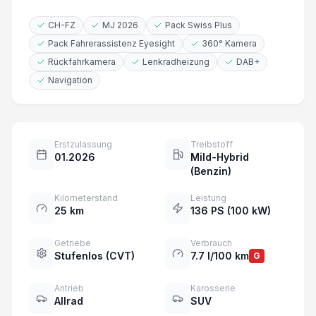
CH-FZ
MJ 2026
Pack Swiss Plus
Pack Fahrerassistenz Eyesight
360° Kamera
Rückfahrkamera
Lenkradheizung
DAB+
Navigation
Erstzulassung
Treibstoff
01.2026
Mild-Hybrid
(Benzin)
Kilometerstand
Leistung
25 km
136 PS (100 kW)
Getriebe
Verbrauch
Stufenlos (CVT)
7.7 l/100 km
G
Antrieb
Karosserie
Allrad
SUV