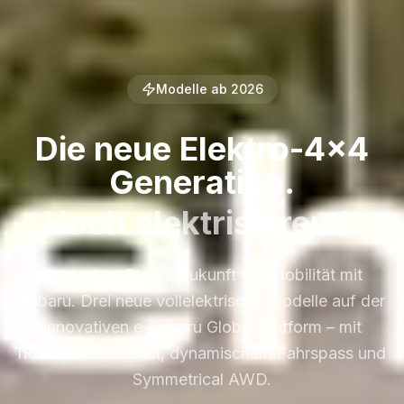
Modelle ab 2026
Die neue Elektro-4x4
Generation.
Hoch elektrisierend.
Entdecken Sie die Zukunft der Mobilität mit
Subaru. Drei neue vollelektrische Modelle auf der
innovativen e-Subaru Global Platform – mit
höchster Sicherheit, dynamischem Fahrspass und
Symmetrical AWD.