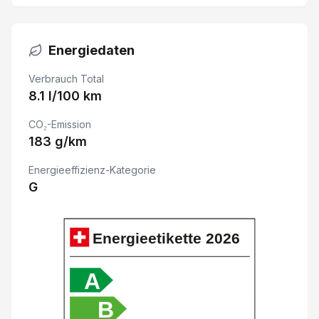
Bluetooth Freisprechanlage
Energiedaten
Beifahrersitz elektrisch verstellbar
Verbrauch Total
8.1 l/100 km
Servolenkung elektrisch
CO₂-Emission
183 g/km
Leichtmetallfelgen 19"
Energieeffizienz-Kategorie
Verkehrsschild-Erkennungssystem
G
Sitzheizung vorne
Energieetikette
2026
Abgedunkelte Scheiben
A
Rücksitzbank geteilt abklappbar 60/40
B