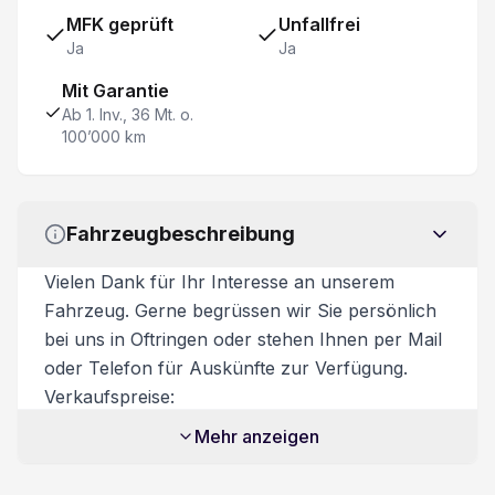
ABS und EBD Elektr. Bremskraftverteilung
MFK geprüft
Unfallfrei
Ja
Ja
Fahrersitz elektrisch verstellbar mit Memory
Mit Garantie
Ab 1. Inv., 36 Mt. o.
Hifi Lautsprechersystem harman/kardon
100’000 km
Toter-Winkel-Warnsystem
Fahrzeugbeschreibung
Airbag Fahrer und Beifahrerseite
Vielen Dank für Ihr Interesse an unserem
Wireless Charging für mobile Geräte
Fahrzeug. Gerne begrüssen wir Sie persönlich
bei uns in Oftringen oder stehen Ihnen per Mail
Elektronische Fahrdynamik-Regelung
oder Telefon für Auskünfte zur Verfügung.
Verkaufspreise:
Automatisch abblendbarer Innenspiegel
Unsere Verkaufspreise sind inkl. 8.1%
Mehr anzeigen
Mehrwertsteuer. Zusatzdienstleistungen:
Lenkrad verstellbar
Beim Kauf eines Fahrzeuges ist ein