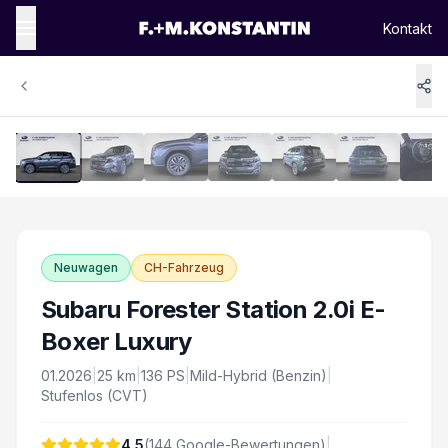
Kontakt
1
/
15
Vergrössern
Neuwagen
CH-Fahrzeug
Subaru Forester Station 2.0i E-
Boxer Luxury
01.2026
|
25
km
|
136
PS
|
Mild-Hybrid (Benzin)
|
Stufenlos (CVT)
4.5
(
144
Google-Bewertungen)
|