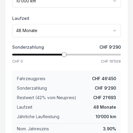
10’000
km
Regen- und Lichtsensor
Laufzeit
LED-Scheinwerfer
48
Monate
Fernlichtassistent
Sonderzahlung
CHF
9’290
CHF
0
CHF
19’509
Fahrzeugpreis
CHF
46’450
Sonderzahlung
CHF
9’290
Restwert (
42
%
vom Neupreis
)
CHF
21’693
Laufzeit
48
Monate
Jährliche Laufleistung
10’000
km
Nom. Jahreszins
3.90
%