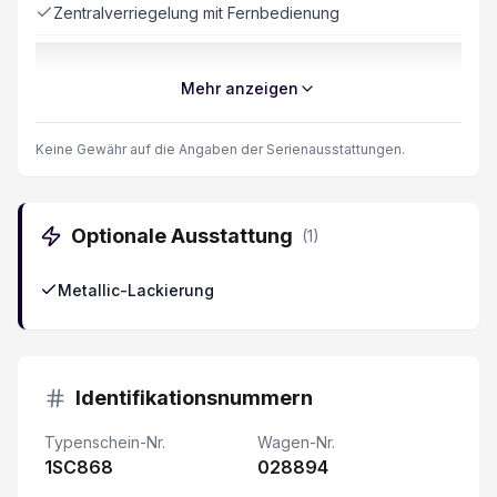
Zentralverriegelung mit Fernbedienung
Isofix-Kindersitzbefestigung
Mehr anzeigen
Lederinterieur
Keine Gewähr auf die Angaben der Serienausstattungen.
Seitenairbag Fahrer und Beifahrerseite
Optionale Ausstattung
(
1
)
Berganfahrhilfe
Metallic-Lackierung
Elektrische Fensterheber vorne + hinten
Keine Gewähr auf die Angaben der
Serienausstattungen
Identifikationsnummern
LED-Nebelscheinwerfer
Typenschein-Nr.
Wagen-Nr.
1SC868
028894
Kopfairbag vorne und hinten