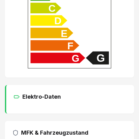
DAB+ Digital Audio Broadcast
C
Sitzheizung hinten
D
E
Heckklappe elektrisch
F
Dachreling
G
G
HDC Hill Descent Assist/ Bergabfahrassistent
Pack Fahrerassistenz Eyesight
Elektro-Daten
Glasschiebedach elektrisch
Anschluss USB und AUX
Center Airbag vorne
MFK & Fahrzeugzustand