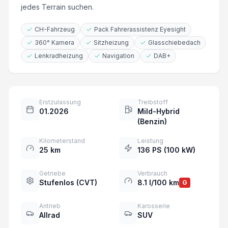
jedes Terrain suchen.
CH-Fahrzeug
Pack Fahrerassistenz Eyesight
360° Kamera
Sitzheizung
Glasschiebedach
Lenkradheizung
Navigation
DAB+
Erstzulassung
Treibstoff
01.2026
Mild-Hybrid
(Benzin)
Kilometerstand
Leistung
25 km
136 PS (100 kW)
Getriebe
Verbrauch
Stufenlos (CVT)
8.1 l/100 km
G
Antrieb
Karosserie
Allrad
SUV