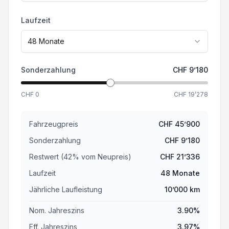
Isofix-Kindersitzbefestigung
Laufzeit
Heckklappe elektrisch
48
Monate
Sonderzahlung
CHF
9’180
CHF
0
CHF
19’278
Fahrzeugpreis
CHF
45’900
Sonderzahlung
CHF
9’180
Restwert (
42
%
vom Neupreis
)
CHF
21’336
Laufzeit
48
Monate
Jährliche Laufleistung
10’000
km
Nom. Jahreszins
3.90
%
Eff. Jahreszins
3.97
%