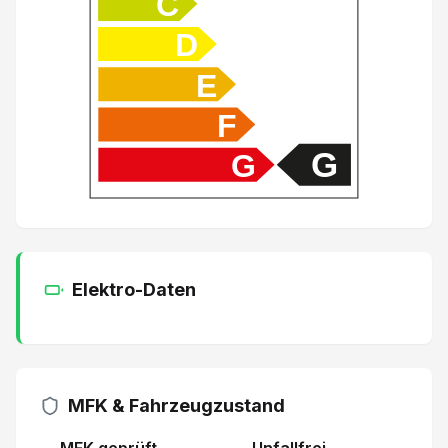
C
Keine Gewähr auf die Angaben der Serienausstattung
D
Glasschiebedach elektrisch
E
Dachreling
F
G
G
Berganfahrhilfe
LED Tagfahrlicht
Gepäckraumabdeckung
Elektro-Daten
Center Airbag vorne
Leichtmetallfelgen 19"
MFK & Fahrzeugzustand
Fernlichtassistent