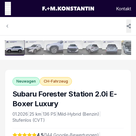
Kontakt
1
/
16
Vergrössern
Neuwagen
CH-Fahrzeug
Subaru Forester Station 2.0i E-
Boxer Luxury
01.2026
|
25
km
|
136
PS
|
Mild-Hybrid (Benzin)
|
Stufenlos (CVT)
4.5
(
144
Google-Bewertungen)
|