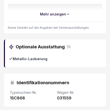
Apple Car Play/ Android Auto
Mehr anzeigen
Regen- und Lichtsensor
Keine Gewähr auf die Angaben der Serienausstattungen.
Servolenkung elektrisch
Optionale Ausstattung
(
1
)
Seitenairbag Fahrer und Beifahrerseite
Metallic-Lackierung
Knieairbag Fahrer
LED-Scheinwerfer
Identifikationsnummern
Rücksitzbank geteilt abklappbar 60/40
Typenschein-Nr.
Wagen-Nr.
1SC868
DAB+ Digital Audio Broadcast
031559