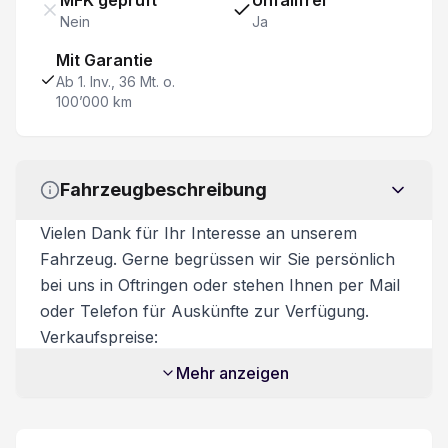
MFK geprüft
Unfallfrei
Nein
Ja
Abgedunkelte Scheiben
Mit Garantie
Fernbedienung am Lenkrad
Ab 1. Inv., 36 Mt. o.
100’000 km
Lederlenkrad
Beifahrersitz elektrisch verstellbar
Fahrzeugbeschreibung
Klimaanlage automatisch 2-Zonen
Vielen Dank für Ihr Interesse an unserem
Fahrzeug. Gerne begrüssen wir Sie persönlich
Stop + Start System
bei uns in Oftringen oder stehen Ihnen per Mail
oder Telefon für Auskünfte zur Verfügung.
LED-Nebelscheinwerfer
Verkaufspreise:
Unsere Verkaufspreise sind inkl. 8.1%
Mehr anzeigen
Reifendruck-Kontrollsystem RDK
Mehrwertsteuer. Zusatzdienstleistungen:
Beim Kauf eines Fahrzeuges ist ein
Bluetooth Freisprechanlage
Ablieferungspaket für CHF 550.- optional