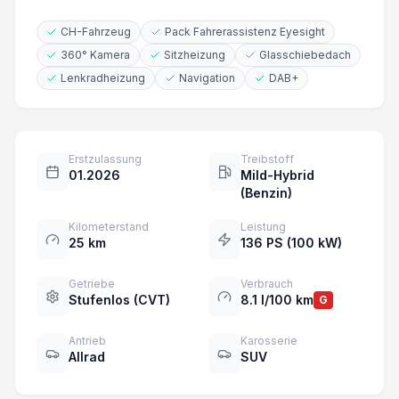
CH-Fahrzeug
Pack Fahrerassistenz Eyesight
360° Kamera
Sitzheizung
Glasschiebedach
Lenkradheizung
Navigation
DAB+
Erstzulassung
Treibstoff
01.2026
Mild-Hybrid
(Benzin)
Kilometerstand
Leistung
25 km
136 PS (100 kW)
Getriebe
Verbrauch
Stufenlos (CVT)
8.1 l/100 km
G
Antrieb
Karosserie
Allrad
SUV