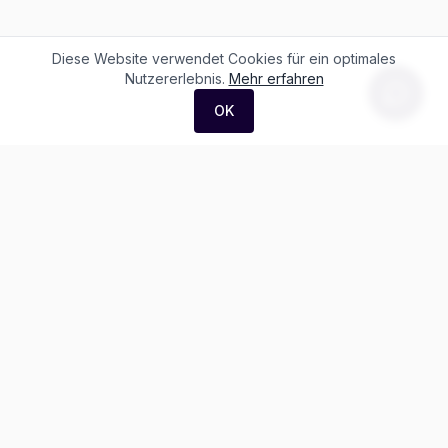
Diese Website verwendet Cookies für ein optimales
Nutzererlebnis.
Mehr erfahren
OK
F. + M. Konstantin Logistik AG
Äussere Luzernerstrasse 21
4665 Oftringen
Weitere Ausstellung:
Helblingstrasse 1
4852 Rothrist
Ausstellung ohne Beratung vor Ort
Telefon:
+41 62 797 22 44