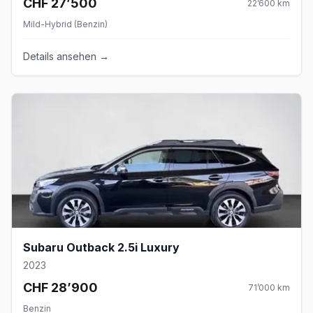
CHF 27’500
22’600
km
Mild-Hybrid (Benzin)
Details ansehen →
Subaru Outback 2.5i Luxury
2023
CHF 28’900
71’000
km
Benzin