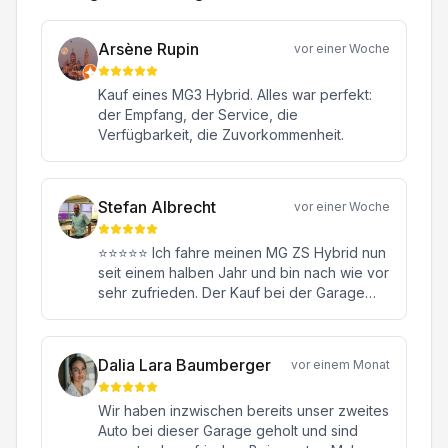
Arsène Rupin
vor einer Woche
Kauf eines MG3 Hybrid. Alles war perfekt:
der Empfang, der Service, die
Verfügbarkeit, die Zuvorkommenheit.
Stefan Albrecht
vor einer Woche
⭐⭐⭐⭐⭐ Ich fahre meinen MG ZS Hybrid nun
seit einem halben Jahr und bin nach wie vor
sehr zufrieden. Der Kauf bei der Garage
Konstantin in Oftringen war von Anfang bis
Ende eine rundum positive Erfahrung.
Besonders hervorheben möchte ich meinen
Dalia Lara Baumberger
vor einem Monat
Verkaufsberater Herrn Janick Moor. Er hat
mich kompetent, ehrlich und ohne jeglichen
Wir haben inzwischen bereits unser zweites
Verkaufsdruck beraten. Mit seiner
Auto bei dieser Garage geholt und sind
freundlichen, engagierten und