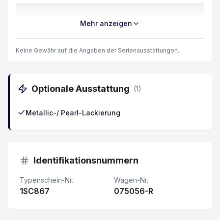
Lenkradheizung
Mehr anzeigen
Zentralverriegelung mit Fernbedienung
Keine Gewähr auf die Angaben der Serienausstattungen.
Servolenkung elektrisch
Optionale Ausstattung
(
1
)
Sitzheizung vorne + hinten
Metallic-/ Pearl-Lackierung
Adaptiver Fernlichtassistent
Frontkamera
Identifikationsnummern
Lederlenkrad
Typenschein-Nr.
Wagen-Nr.
1SC867
Seitenkameras
075056-R
Park-Distanz-Sensor hinten