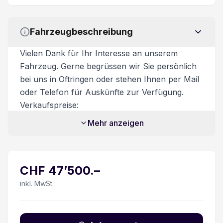
Elektronische Wegfahrsperre
Fahrzeugbeschreibung
LED Tagfahrlicht
Vielen Dank für Ihr Interesse an unserem
Seitenairbag Fahrer und Beifahrerseite
Fahrzeug. Gerne begrüssen wir Sie persönlich
bei uns in Oftringen oder stehen Ihnen per Mail
Airbag Fahrer und Beifahrerseite
oder Telefon für Auskünfte zur Verfügung.
Verkaufspreise:
Details siehe gültige Preisliste des Importeurs
Unsere Verkaufspreise sind inkl. 8.1%
Mehr anzeigen
Mehrwertsteuer. Zusatzdienstleistungen:
Dachreling
Beim Kauf eines Fahrzeuges ist ein
Ablieferungspaket für CHF 550.- optional
Bluetooth Freisprechanlage mit Spracherkennung
CHF
47’500
.–
erhältlich.
Dieses beinhaltet:
inkl. MwSt.
Elektronische Fahrdynamik-Regelung
- Volltanken
- Vignette
Fernbedienung am Lenkrad
- Fahrzeugaufbereitung