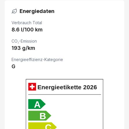
Energiedaten
Abgedunkelte Scheiben
Verbrauch Total
Rücksitze geteilt umklappbar 60/40
8.6 l/100 km
CO₂-Emission
Glasschiebe-/ Hebedach elektrisch
193 g/km
Touchscreen-Bildschirm
Energieeffizienz-Kategorie
G
Keyless Schliess- und Startsystem
Regen- und Lichtsensor
Energieetikette
2026
DAB+ Digital Audio Broadcast
A
B
Rückfahr-Notbremsassistent
C