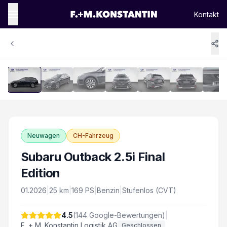
Kontakt
1
/
16
Vergrössern
Neuwagen
CH-Fahrzeug
Subaru Outback 2.5i Final
Edition
01.2026
|
25
km
|
169
PS
|
Benzin
|
Stufenlos (CVT)
4.5
(
144
Google-Bewertungen)
|
F. + M. Konstantin Logistik AG
Geschlossen