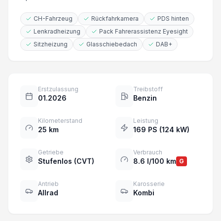
CH-Fahrzeug
Rückfahrkamera
PDS hinten
Lenkradheizung
Pack Fahrerassistenz Eyesight
Sitzheizung
Glasschiebedach
DAB+
Erstzulassung
Treibstoff
01.2026
Benzin
Kilometerstand
Leistung
25 km
169 PS (124 kW)
Getriebe
Verbrauch
Stufenlos (CVT)
8.6 l/100 km
G
Antrieb
Karosserie
Allrad
Kombi