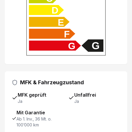
Rückfahr-Querverkehrswarner
D
Apple Car Play/ Android Auto
E
Stop + Start System
F
G
G
Berganfahr- Bergabfahrassistent
Isofix-Kindersitzbefestigung
Aluminium-Pedalen
MFK & Fahrzeugzustand
Reifendruck-Kontrollsystem RDK
MFK geprüft
Unfallfrei
Ja
Ja
Lederinterieur
Mit Garantie
Ab 1. Inv., 36 Mt. o.
Kopfairbag vorne und hinten
100’000 km