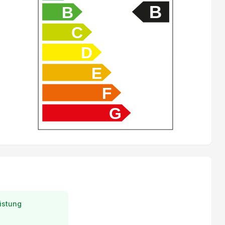
Bluetooth Freisprechanlage mit Spracherkennung
B
B
Beifahrersitz elektrisch verstellbar
C
Elektrische Fensterheber vorne + hinten
D
Isofix-Kindersitzbefestigung
E
Navigationssystem
F
Ambientebeleuchtung
G
Elektr. Lendenwirbelstütze Fahrersitz
Spurverlassenswarnung
Keine Gewähr auf die Angaben der Serienausstattung
Leichtmetallfelgen 20"
istung