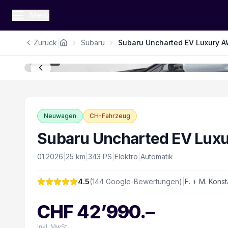
Menü
|
Zurück
Subaru
Subaru Uncharted EV Luxury 
1
/
16
Neuwagen
CH-Fahrzeug
Subaru Uncharted EV Lux
01.2026
|
25
km
|
343
PS
|
Elektro
|
Automatik
4.5
(
144
Google-Bewertungen)
|
F. + M. Konst
CHF
42’990
.–
inkl. MwSt.