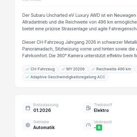
Der Subaru Uncharted eV Luxury AWD ist ein Neuwagen m
Allradantrieb und die Reichweite von 496 km ermöglich
bietet eine präzise Strassenlage und agile Fahreigenscha
Dieser CH-Fahrzeug Jahrgang 2026 in schwarzer Metallic
Panoramadach, Sitzheizung vorne und hinten sowie die
Fahrkomfort. Die 360° Kamera unterstützt effektiv beim 
CH-Fahrzeug
MY 20206
Reichweite 496 km
Adaptive Geschwindigkeitsregelung ACC
Erstzulassung
Treibstoff
01.2026
Elektro
Getriebe
Verbrauch
Automatik
-
B