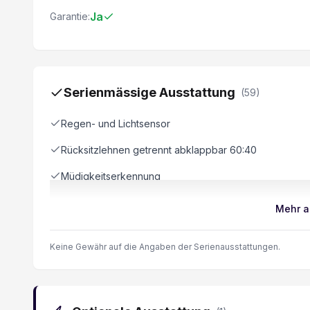
Ja
Garantie:
Serienmässige Ausstattung
(
59
)
Regen- und Lichtsensor
Rücksitzlehnen getrennt abklappbar 60:40
Müdigkeitserkennung
Sitzheizung vorne
Mehr a
Center Airbag vorne
Keine Gewähr auf die Angaben der Serienausstattungen.
Aussenspiegel elektrisch verstellbar/ heizbar und
Lederlenkrad
Lenkrad verstellbar