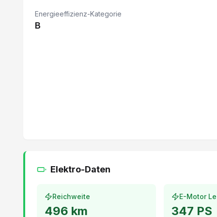
Pre Collision System
Energieeffizienz-Kategorie
Details siehe gültige Preisliste des Importeurs
B
Sitzheizung hinten
Hifi Lautsprechersystem harman/kardon
Spurwechselassistent
Panoramadach
Fahrersitz elektrisch verstellbar
Adaptive Geschwindigkeitsregelung ACC
Automatisch abblendbarer Innenspiegel
Abgedunkelte Scheiben ab B-Säule
Elektro-Daten
Apple Car Play/ Android Auto
Reichweite
E-Motor Le
496
km
347
PS