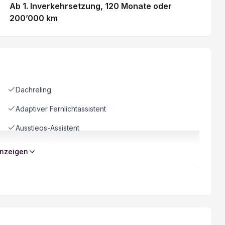
Ab 1. Inverkehrsetzung
, 120 Monate
oder
200’000 km
Dachreling
Adaptiver Fernlichtassistent
Ausstiegs-Assistent
Garantie 10 Jahre/ 200'000 km
nzeigen
Kopfairbag vorne und hinten
Stabilitätskontrolle
Rückfahr-Querverkehrswarner
LED-Scheinwerfer