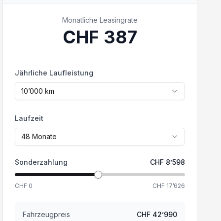
Monatliche Leasingrate
CHF
387
Jährliche Laufleistung
10’000
km
Laufzeit
48
Monate
Sonderzahlung
CHF
8’598
CHF
0
CHF
17’626
Fahrzeugpreis
CHF
42’990