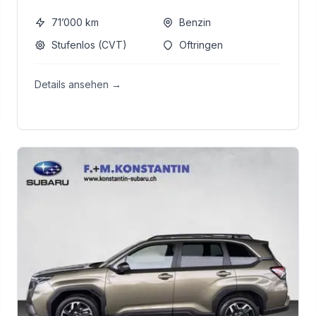
71’000
km
Benzin
Stufenlos (CVT)
Oftringen
Details ansehen →