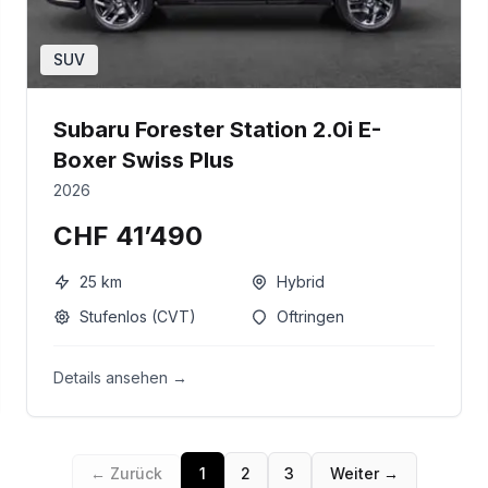
SUV
Subaru Forester Station 2.0i E-
Boxer Swiss Plus
2026
CHF 41’490
25
km
Hybrid
Stufenlos (CVT)
Oftringen
Details ansehen →
← Zurück
1
2
3
Weiter →