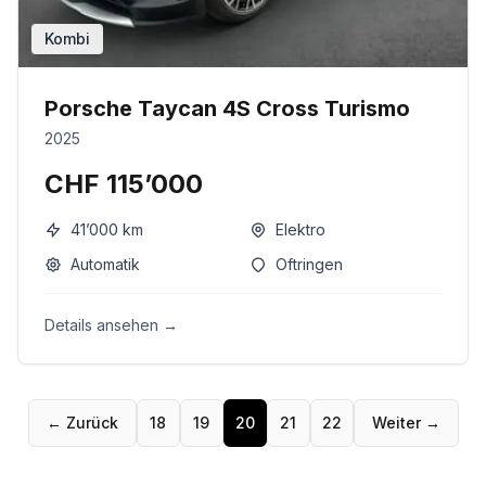
Kombi
Porsche Taycan 4S Cross Turismo
2025
CHF 115’000
41’000
km
Elektro
Automatik
Oftringen
Details ansehen →
← Zurück
18
19
20
21
22
Weiter →