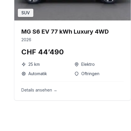
SUV
MG S6 EV 77 kWh Luxury 4WD
2026
CHF 44’490
25
km
Elektro
Automatik
Oftringen
Details ansehen →