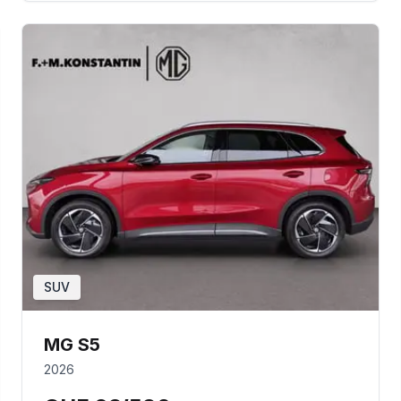
SUV
MG S5
2026