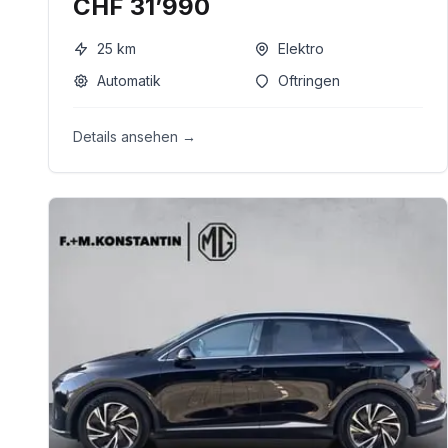
CHF 31’990
25
km
Elektro
Automatik
Oftringen
Details ansehen →