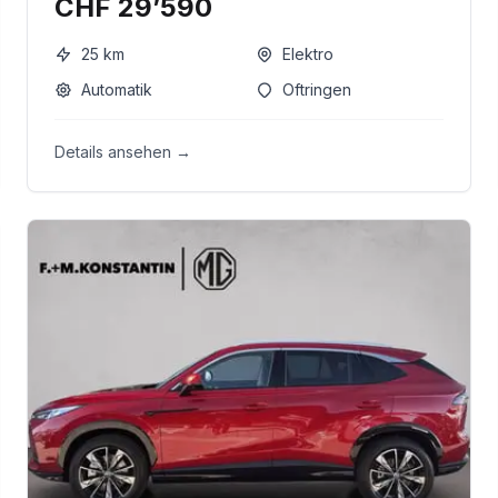
CHF 29’590
25
km
Elektro
Automatik
Oftringen
Details ansehen →