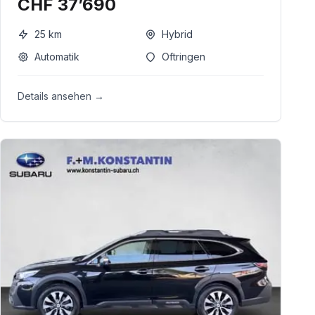
CHF 37’690
25
km
Hybrid
Automatik
Oftringen
Details ansehen →