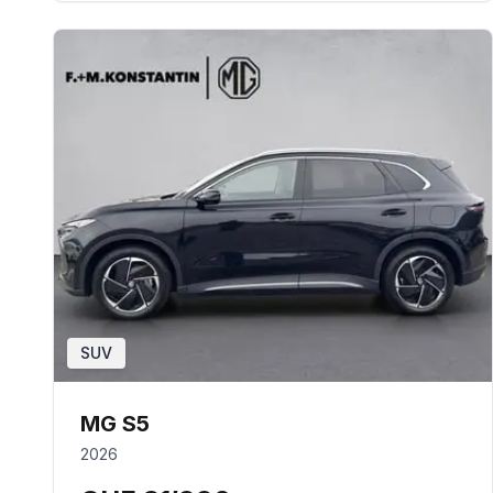
SUV
MG S5
2026