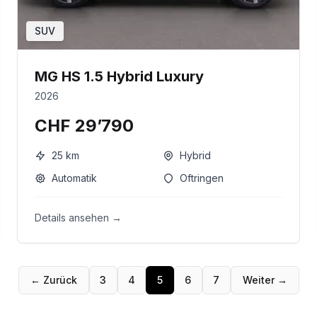
SUV
MG HS 1.5 Hybrid Luxury
2026
CHF 29’790
25
km
Hybrid
Automatik
Oftringen
Details ansehen →
← Zurück
3
4
5
6
7
Weiter →