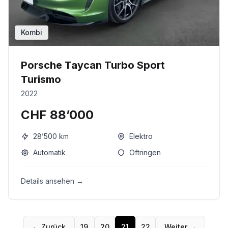
Kombi
Porsche Taycan Turbo Sport
Turismo
2022
CHF 88’000
28’500
km
Elektro
Automatik
Oftringen
Details ansehen →
← Zurück
19
20
21
22
Weiter →