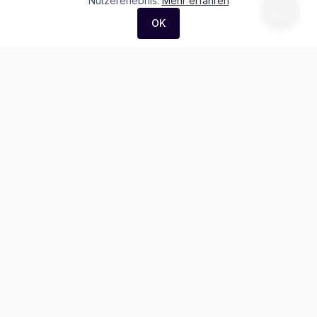
Nutzererlebnis.
Mehr erfahren
OK
F. + M. Konstantin Logistik AG
Äussere Luzernerstrasse 21
4665 Oftringen
Weitere Ausstellung:
Helblingstrasse 1
4852 Rothrist
Ausstellung ohne Beratung vor Ort
Telefon:
+41 62 797 22 44
WhatsApp:
+41 62 797 79 56
info@garagekonstantin.ch