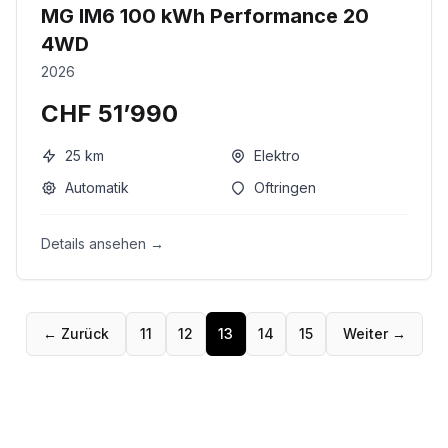
MG IM6 100 kWh Performance 20
4WD
2026
CHF 51’990
25
km
Elektro
Automatik
Oftringen
Details ansehen →
← Zurück
11
12
13
14
15
Weiter →