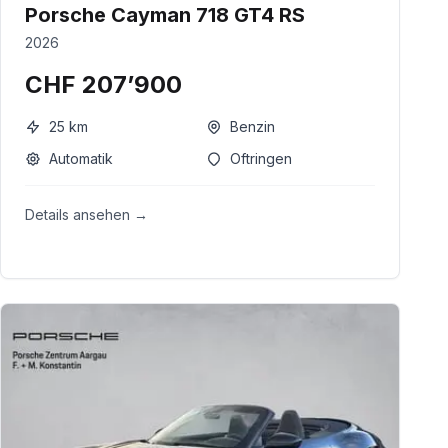
Porsche Cayman 718 GT4 RS
2026
CHF 207’900
25
km
Benzin
Automatik
Oftringen
Details ansehen →