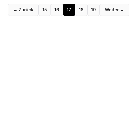
← Zurück
15
16
17
18
19
Weiter →